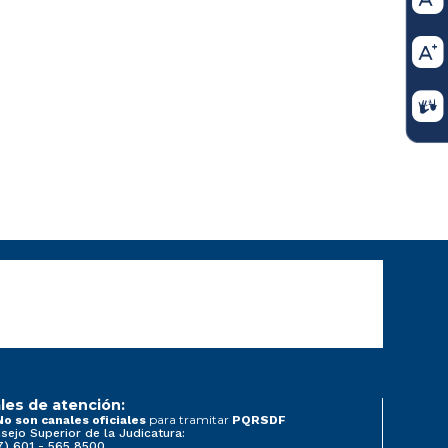
les de atención:
para tramitar
No son canales oficiales
PQRSDF
sejo Superior de la Judicatura:
7) 601 - 565 8500