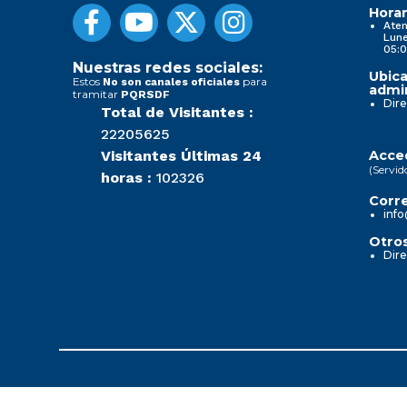
Horar
Aten
Lune
05:0
Nuestras redes sociales:
Ubica
Estos
para
No son canales oficiales
admin
tramitar
PQRSDF
Dire
Total de Visitantes :
22205625
Visitantes Últimas 24
Acced
(Servid
horas :
102326
Corre
info
Otros
Dire