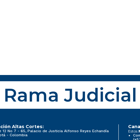
Rama Judicial
ción Altas Cortes:
Cana
e 12 No 7 - 65, Palacio de Justicia Alfonso Reyes Echandía
Estos
otá - Colombia
Con
(+5