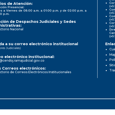
Cor
ios de Atención:
(+5
ción Presencial:
Con
s a Viernes de 08:00 a.m. a 01:00 p.m. y de 02:00 p.m. a
(+5
0 p.m.
Com
(+5
ción de Despachos Judiciales y Sedes
Cor
istrativas:
(+5
ctorio Nacional
Dir
Car
(+5
a a su correo electrónico institucional
Enla
ores Judiciales)
Cue
Map
o electrónico institucional:
Pol
@cendoj.ramajudicial.gov.co
Sit
 Correos electrónicos:
Tra
ctorio de Correos Electrónicos Institucionales