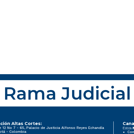
Rama Judicial
ción Altas Cortes:
Cana
e 12 No 7 - 65, Palacio de Justicia Alfonso Reyes Echandía
Estos
otá - Colombia
Con