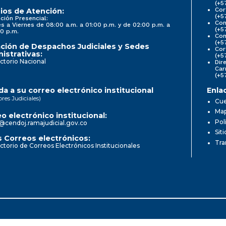
(+5
Cor
ios de Atención:
(+5
ción Presencial:
Con
s a Viernes de 08:00 a.m. a 01:00 p.m. y de 02:00 p.m. a
(+5
0 p.m.
Com
(+5
ción de Despachos Judiciales y Sedes
Cor
istrativas:
(+5
ctorio Nacional
Dir
Car
(+5
a a su correo electrónico institucional
Enla
ores Judiciales)
Cue
Map
o electrónico institucional:
Pol
@cendoj.ramajudicial.gov.co
Sit
 Correos electrónicos:
Tra
ctorio de Correos Electrónicos Institucionales