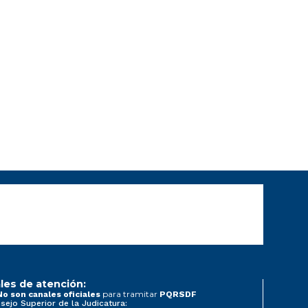
les de atención:
para tramitar
No son canales oficiales
PQRSDF
sejo Superior de la Judicatura: