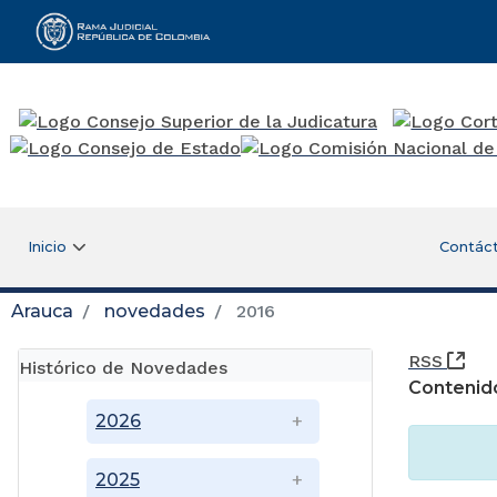
Rama Judicial
Inicio
Contác
Arauca
novedades
2016
(Ab
RSS
Histórico de Novedades
Contenid
2026
2025