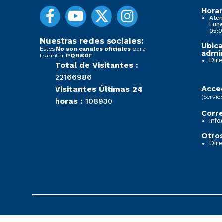
Horar
Aten
Lune
05:0
Nuestras redes sociales:
Ubica
Estos
para
No son canales oficiales
admin
tramitar
PQRSDF
Dire
Total de Visitantes :
22166986
Visitantes Últimas 24
Acced
(Servid
horas :
108930
Corre
info
Otros
Dire