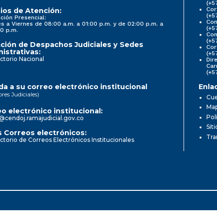
(+5
Cor
ios de Atención:
(+5
ción Presencial:
Con
s a Viernes de 08:00 a.m. a 01:00 p.m. y de 02:00 p.m. a
(+5
0 p.m.
Com
(+5
ción de Despachos Judiciales y Sedes
Cor
istrativas:
(+5
ctorio Nacional
Dir
Car
(+5
a a su correo electrónico institucional
Enla
ores Judiciales)
Cue
Map
o electrónico institucional:
Pol
@cendoj.ramajudicial.gov.co
Sit
 Correos electrónicos:
Tra
ctorio de Correos Electrónicos Institucionales