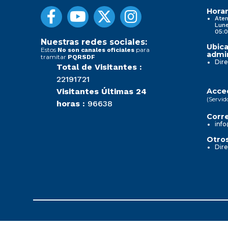
Horar
Aten
Lune
05:0
Nuestras redes sociales:
Ubica
Estos
para
No son canales oficiales
admin
tramitar
PQRSDF
Dire
Total de Visitantes :
22191721
Visitantes Últimas 24
Acced
(Servid
horas :
96638
Corre
info
Otros
Dire