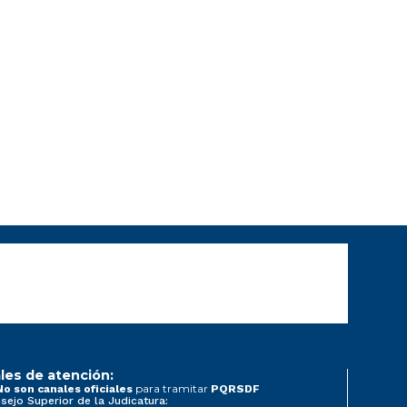
les de atención:
para tramitar
No son canales oficiales
PQRSDF
sejo Superior de la Judicatura: