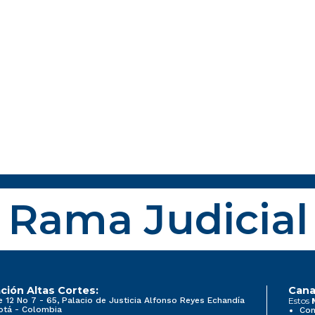
Rama Judicial
ción Altas Cortes:
Cana
e 12 No 7 - 65, Palacio de Justicia Alfonso Reyes Echandía
Estos
otá - Colombia
Con