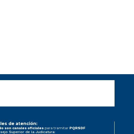
les de atención:
para tramitar
No son canales oficiales
PQRSDF
sejo Superior de la Judicatura: