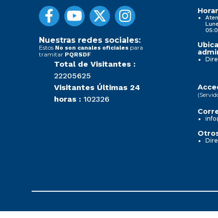
Horar
Aten
Lune
05:0
Nuestras redes sociales:
Ubica
Estos
para
No son canales oficiales
admin
tramitar
PQRSDF
Dire
Total de Visitantes :
22205625
Visitantes Últimas 24
Acced
(Servid
horas :
102326
Corre
info
Otros
Dire