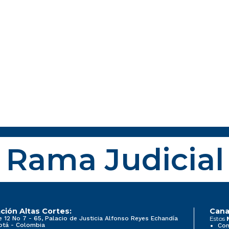
Rama Judicial
ción Altas Cortes:
Cana
e 12 No 7 - 65, Palacio de Justicia Alfonso Reyes Echandía
Estos
otá - Colombia
Con