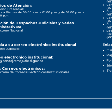
(+5
Cor
ios de Atención:
(+5
ción Presencial:
Con
s a Viernes de 08:00 a.m. a 01:00 p.m. y de 02:00 p.m. a
(+5
0 p.m.
Com
(+5
ción de Despachos Judiciales y Sedes
Cor
istrativas:
(+5
ctorio Nacional
Dir
Car
(+5
a a su correo electrónico institucional
Enla
ores Judiciales)
Cue
Map
o electrónico institucional:
Pol
@cendoj.ramajudicial.gov.co
Sit
 Correos electrónicos:
Tra
ctorio de Correos Electrónicos Institucionales