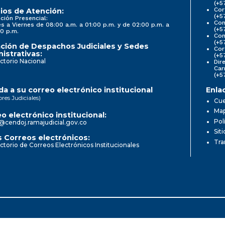
(+5
Cor
ios de Atención:
(+5
ción Presencial:
Con
s a Viernes de 08:00 a.m. a 01:00 p.m. y de 02:00 p.m. a
(+5
0 p.m.
Com
(+5
ción de Despachos Judiciales y Sedes
Cor
istrativas:
(+5
ctorio Nacional
Dir
Car
(+5
a a su correo electrónico institucional
Enla
ores Judiciales)
Cue
Map
o electrónico institucional:
Pol
@cendoj.ramajudicial.gov.co
Sit
 Correos electrónicos:
Tra
ctorio de Correos Electrónicos Institucionales