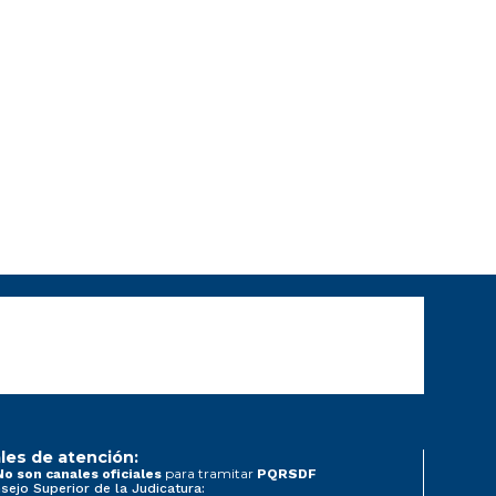
les de atención:
para tramitar
No son canales oficiales
PQRSDF
sejo Superior de la Judicatura: