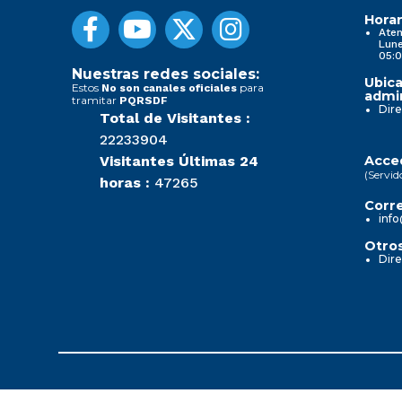
Horar
Aten
Lune
05:0
Nuestras redes sociales:
Ubica
Estos
para
No son canales oficiales
admin
tramitar
PQRSDF
Dire
Total de Visitantes :
22233904
Visitantes Últimas 24
Acced
(Servid
horas :
47265
Corre
info
Otros
Dire