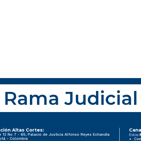
Rama Judicial
ción Altas Cortes:
Cana
e 12 No 7 - 65, Palacio de Justicia Alfonso Reyes Echandía
Estos
otá - Colombia
Con