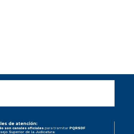
les de atención:
para tramitar
No son canales oficiales
PQRSDF
sejo Superior de la Judicatura: