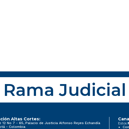
Rama Judicial
ción Altas Cortes:
Cana
e 12 No 7 - 65, Palacio de Justicia Alfonso Reyes Echandía
Estos
otá - Colombia
Con