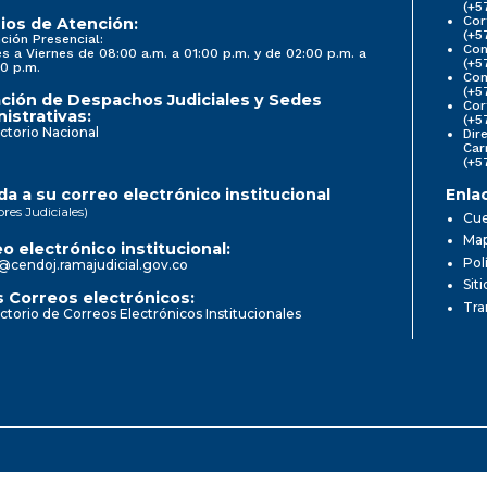
(+5
Cor
ios de Atención:
(+5
ción Presencial:
Con
s a Viernes de 08:00 a.m. a 01:00 p.m. y de 02:00 p.m. a
(+5
0 p.m.
Com
(+5
ción de Despachos Judiciales y Sedes
Cor
istrativas:
(+5
ctorio Nacional
Dir
Car
(+5
a a su correo electrónico institucional
Enla
ores Judiciales)
Cue
Map
o electrónico institucional:
Pol
@cendoj.ramajudicial.gov.co
Sit
 Correos electrónicos:
Tra
ctorio de Correos Electrónicos Institucionales