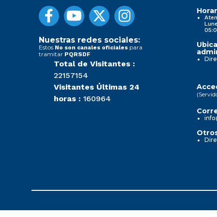
Horar
Aten
Lune
05:0
Nuestras redes sociales:
Ubica
Estos
para
No son canales oficiales
admin
tramitar
PQRSDF
Dire
Total de Visitantes :
22157154
Visitantes Últimas 24
Acced
(Servid
horas :
160964
Corre
info
Otros
Dire