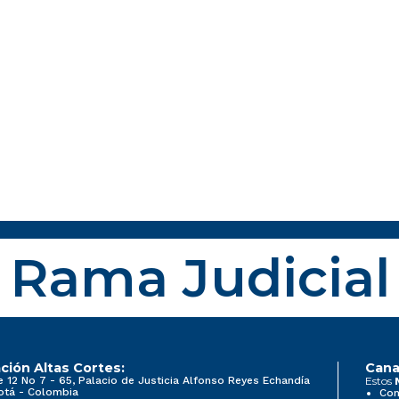
Rama Judicial
ción Altas Cortes:
Cana
e 12 No 7 - 65, Palacio de Justicia Alfonso Reyes Echandía
Estos
otá - Colombia
Con