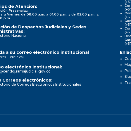
(+5
Cor
ios de Atención:
(+5
ción Presencial:
Con
s a Viernes de 08:00 a.m. a 01:00 p.m. y de 02:00 p.m. a
(+5
0 p.m.
Com
(+5
ción de Despachos Judiciales y Sedes
Cor
istrativas:
(+5
ctorio Nacional
Dir
Car
(+5
a a su correo electrónico institucional
Enla
ores Judiciales)
Cue
Map
o electrónico institucional:
Pol
@cendoj.ramajudicial.gov.co
Sit
 Correos electrónicos:
Tra
ctorio de Correos Electrónicos Institucionales