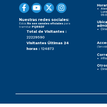
Horar
Aten
Lune
05:0
Nuestras redes sociales:
Ubica
Estos
para
No son canales oficiales
admin
tramitar
PQRSDF
Dire
Total de Visitantes :
22229590
Visitantes Últimas 24
Acced
(Servid
horas :
124873
Corre
info
Otros
Dire