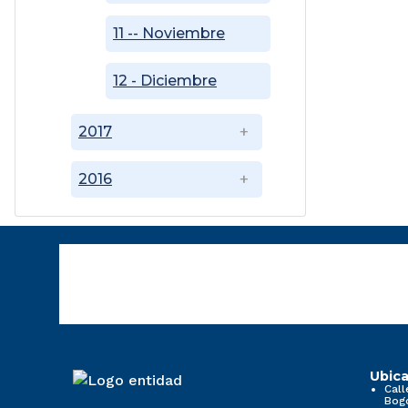
11 -- Noviembre
12 - Diciembre
2017
2016
Ubica
Call
Bog