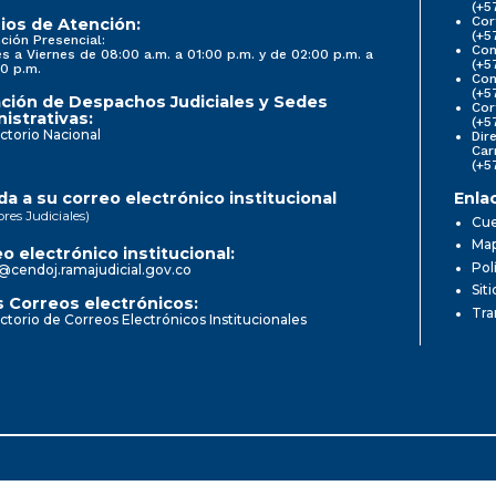
(+5
Cor
ios de Atención:
(+5
ción Presencial:
Con
s a Viernes de 08:00 a.m. a 01:00 p.m. y de 02:00 p.m. a
(+5
0 p.m.
Com
(+5
ción de Despachos Judiciales y Sedes
Cor
istrativas:
(+5
ctorio Nacional
Dir
Car
(+5
a a su correo electrónico institucional
Enla
ores Judiciales)
Cue
Map
o electrónico institucional:
Pol
@cendoj.ramajudicial.gov.co
Sit
 Correos electrónicos:
Tra
ctorio de Correos Electrónicos Institucionales