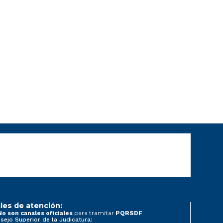
les de atención:
para tramitar
No son canales oficiales
PQRSDF
sejo Superior de la Judicatura: