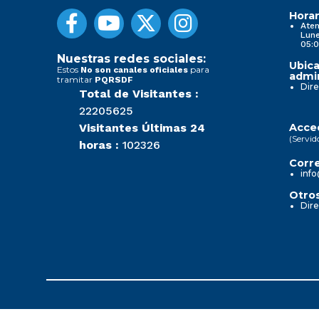
Horar
Aten
Lune
05:0
Nuestras redes sociales:
Ubica
Estos
para
No son canales oficiales
admin
tramitar
PQRSDF
Dire
Total de Visitantes :
22205625
Visitantes Últimas 24
Acced
(Servid
horas :
102326
Corre
info
Otros
Dire