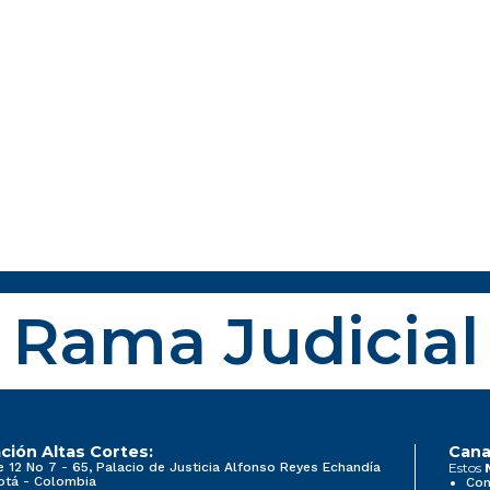
Rama Judicial
ción Altas Cortes:
Cana
e 12 No 7 - 65, Palacio de Justicia Alfonso Reyes Echandía
Estos
otá - Colombia
Con