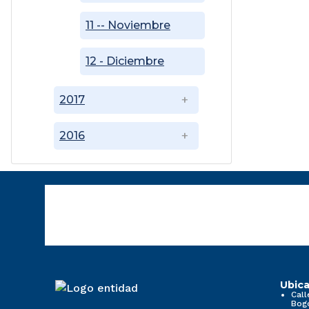
11 -- Noviembre
12 - Diciembre
2017
2016
Ubica
Call
Bog