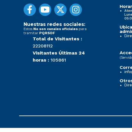
Horar
Aten
Lune
05:0
Nuestras redes sociales:
Ubica
Estos
para
No son canales oficiales
admin
tramitar
PQRSDF
Dire
Total de Visitantes :
22208112
Visitantes Últimas 24
Acced
(Servid
horas :
105861
Corre
info
Otros
Dire