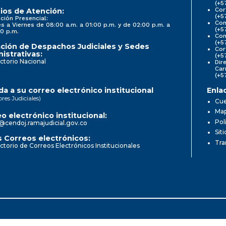
(+5
Cor
ios de Atención:
(+5
ción Presencial:
Con
s a Viernes de 08:00 a.m. a 01:00 p.m. y de 02:00 p.m. a
(+5
0 p.m.
Com
(+5
ción de Despachos Judiciales y Sedes
Cor
istrativas:
(+5
ctorio Nacional
Dir
Car
(+5
a a su correo electrónico institucional
Enla
ores Judiciales)
Cue
Map
o electrónico institucional:
Pol
@cendoj.ramajudicial.gov.co
Sit
 Correos electrónicos:
Tra
ctorio de Correos Electrónicos Institucionales