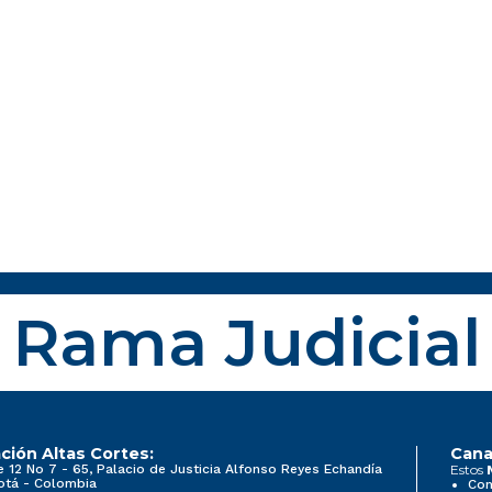
Rama Judicial
ción Altas Cortes:
Cana
e 12 No 7 - 65, Palacio de Justicia Alfonso Reyes Echandía
Estos
otá - Colombia
Con