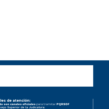
les de atención:
para tramitar
No son canales oficiales
PQRSDF
sejo Superior de la Judicatura: