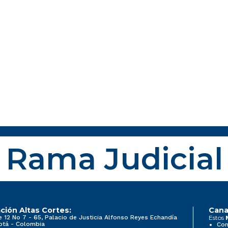
Rama Judicial
ción Altas Cortes:
Cana
e 12 No 7 - 65, Palacio de Justicia Alfonso Reyes Echandía
Estos
otá - Colombia
Con