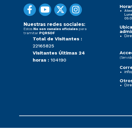
Horar
Aten
Lune
05:0
Nuestras redes sociales:
Ubica
Estos
para
No son canales oficiales
admin
tramitar
PQRSDF
Dire
Total de Visitantes :
22165825
Visitantes Últimas 24
Acced
(Servid
horas :
104190
Corre
info
Otros
Dire