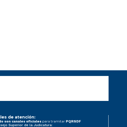
les de atención:
para tramitar
No son canales oficiales
PQRSDF
sejo Superior de la Judicatura: