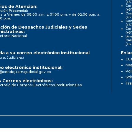
(+5
Cor
ios de Atención:
(+5
ción Presencial:
Con
s a Viernes de 08:00 a.m. a 01:00 p.m. y de 02:00 p.m. a
(+5
0 p.m.
Com
(+5
ción de Despachos Judiciales y Sedes
Cor
istrativas:
(+5
ctorio Nacional
Dir
Car
(+5
a a su correo electrónico institucional
Enla
ores Judiciales)
Cue
Map
o electrónico institucional:
Pol
@cendoj.ramajudicial.gov.co
Sit
 Correos electrónicos:
Tra
ctorio de Correos Electrónicos Institucionales