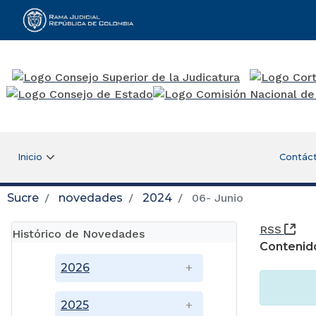
Rama Judicial
Inicio
Contác
Sucre
novedades
2024
06- Junio
(Ab
RSS
Histórico de Novedades
Contenid
2026
2025