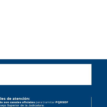
les de atención:
para tramitar
No son canales oficiales
PQRSDF
sejo Superior de la Judicatura: