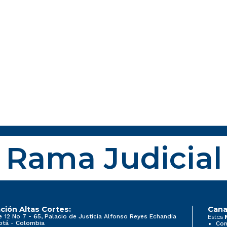
Rama Judicial
ción Altas Cortes:
Cana
e 12 No 7 - 65, Palacio de Justicia Alfonso Reyes Echandía
Estos
otá - Colombia
Con