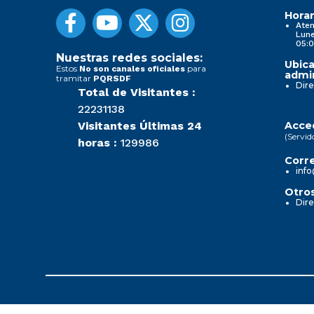
Horar
Aten
Lune
05:0
Nuestras redes sociales:
Ubica
Estos
para
No son canales oficiales
admin
tramitar
PQRSDF
Dire
Total de Visitantes :
22231138
Visitantes Últimas 24
Acced
(Servid
horas :
129986
Corre
info
Otros
Dire