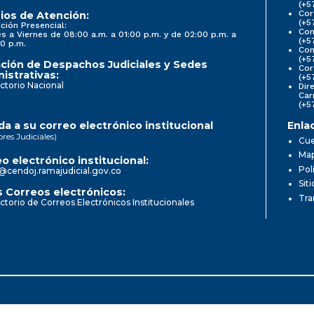
(+5
Cor
ios de Atención:
(+5
ción Presencial:
Con
s a Viernes de 08:00 a.m. a 01:00 p.m. y de 02:00 p.m. a
(+5
0 p.m.
Com
(+5
ción de Despachos Judiciales y Sedes
Cor
istrativas:
(+5
ctorio Nacional
Dir
Car
(+5
a a su correo electrónico institucional
Enla
ores Judiciales)
Cue
Map
o electrónico institucional:
Pol
@cendoj.ramajudicial.gov.co
Sit
 Correos electrónicos:
Tra
ctorio de Correos Electrónicos Institucionales