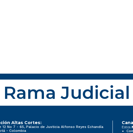
Rama Judicial
ción Altas Cortes:
Cana
e 12 No 7 - 65, Palacio de Justicia Alfonso Reyes Echandía
Estos
otá - Colombia
Con