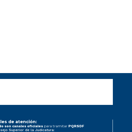
les de atención:
para tramitar
No son canales oficiales
PQRSDF
sejo Superior de la Judicatura: