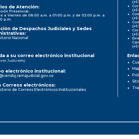
(+5
Cor
ios de Atención:
(+5
ción Presencial:
Con
s a Viernes de 08:00 a.m. a 01:00 p.m. y de 02:00 p.m. a
(+5
0 p.m.
Com
(+5
ción de Despachos Judiciales y Sedes
Cor
istrativas:
(+5
ctorio Nacional
Dir
Car
(+5
a a su correo electrónico institucional
Enla
ores Judiciales)
Cue
Map
o electrónico institucional:
Pol
@cendoj.ramajudicial.gov.co
Sit
 Correos electrónicos:
Tra
ctorio de Correos Electrónicos Institucionales