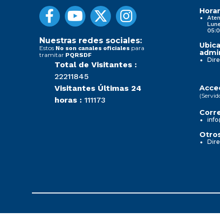
Horar
Aten
Lune
05:0
Nuestras redes sociales:
Ubica
Estos
para
No son canales oficiales
admin
tramitar
PQRSDF
Dire
Total de Visitantes :
22211845
Visitantes Últimas 24
Acced
(Servid
horas :
111173
Corre
info
Otros
Dire