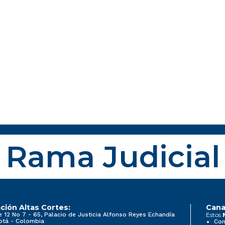
Rama Judicial
ción Altas Cortes:
Cana
e 12 No 7 - 65, Palacio de Justicia Alfonso Reyes Echandía
Estos
otá - Colombia
Con