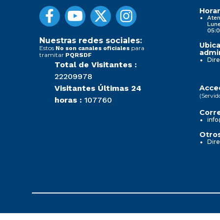
Horar
Aten
Lune
05:0
Nuestras redes sociales:
Ubica
Estos
para
No son canales oficiales
admin
tramitar
PQRSDF
Dire
Total de Visitantes :
22209978
Visitantes Últimas 24
Acced
(Servid
horas :
107760
Corre
info
Otros
Dire