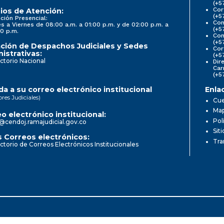
(+5
Cor
ios de Atención:
(+5
ción Presencial:
Con
s a Viernes de 08:00 a.m. a 01:00 p.m. y de 02:00 p.m. a
(+5
0 p.m.
Com
(+5
ción de Despachos Judiciales y Sedes
Cor
istrativas:
(+5
ctorio Nacional
Dir
Car
(+5
a a su correo electrónico institucional
Enla
ores Judiciales)
Cue
Map
o electrónico institucional:
Pol
@cendoj.ramajudicial.gov.co
Sit
 Correos electrónicos:
Tra
ctorio de Correos Electrónicos Institucionales