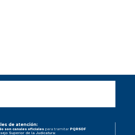
les de atención:
para tramitar
No son canales oficiales
PQRSDF
sejo Superior de la Judicatura: