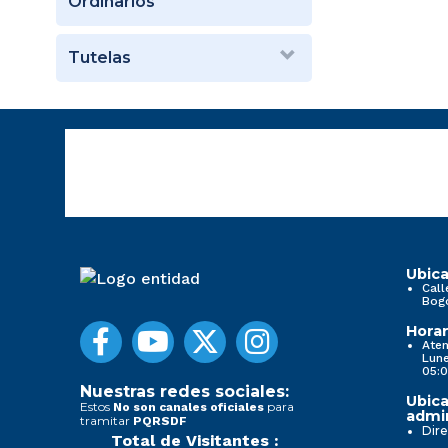
Ordinarios
Tutelas
Ubica
Call
Bog
Horar
Aten
Lune
05:0
Nuestras redes sociales:
Ubica
Estos
para
No son canales oficiales
admin
tramitar
PQRSDF
Dire
Total de Visitantes :