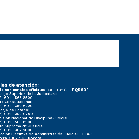
les de atención:
para tramitar
No son canales oficiales
PQRSDF
sejo Superior de la Judicatura:
7) 601 - 565 8500
te Constitucional:
7) 601 - 350 6200
sejo de Estado:
7) 601 - 350 6700
isión Nacional de Disciplina Judicial:
7) 601 - 565 8500
te Suprema de Justicia:
7) 601 - 362 2000
ección Ejecutiva de Administración Judicial - DEAJ:
rera 7 # 27-18, Bogotá