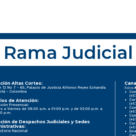
Rama Judicial
ción Altas Cortes:
Cana
e 12 No 7 - 65, Palacio de Justicia Alfonso Reyes Echandía
Estos
otá - Colombia
Con
(+5
Cor
ios de Atención:
(+5
ción Presencial:
Con
s a Viernes de 08:00 a.m. a 01:00 p.m. y de 02:00 p.m. a
(+5
0 p.m.
Com
(+5
ción de Despachos Judiciales y Sedes
Cor
istrativas:
(+5
ctorio Nacional
Dir
Car