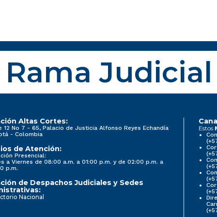
Rama Judicial
ción Altas Cortes:
Cana
e 12 No 7 - 65, Palacio de Justicia Alfonso Reyes Echandía
Estos
otá - Colombia
Con
(+5
Cor
ios de Atención:
(+5
ción Presencial:
Con
s a Viernes de 08:00 a.m. a 01:00 p.m. y de 02:00 p.m. a
(+5
0 p.m.
Com
(+5
ción de Despachos Judiciales y Sedes
Cor
istrativas:
(+5
ctorio Nacional
Dir
Car
(+5