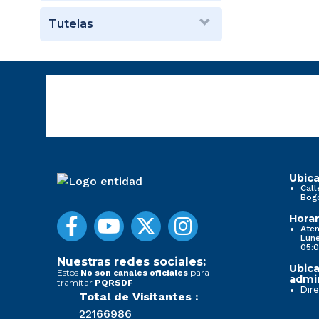
Tutelas
Ubica
Call
Bog
Horar
Aten
Lune
05:0
Nuestras redes sociales:
Ubica
Estos
para
No son canales oficiales
admin
tramitar
PQRSDF
Dire
Total de Visitantes :
22166986