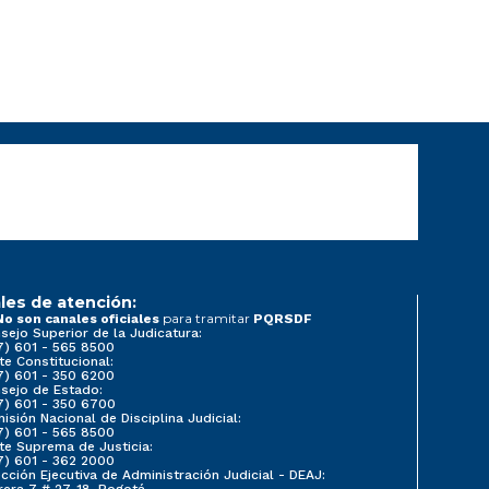
les de atención:
para tramitar
No son canales oficiales
PQRSDF
sejo Superior de la Judicatura:
7) 601 - 565 8500
te Constitucional:
7) 601 - 350 6200
sejo de Estado:
7) 601 - 350 6700
isión Nacional de Disciplina Judicial:
7) 601 - 565 8500
te Suprema de Justicia:
7) 601 - 362 2000
ección Ejecutiva de Administración Judicial - DEAJ:
rera 7 # 27-18, Bogotá