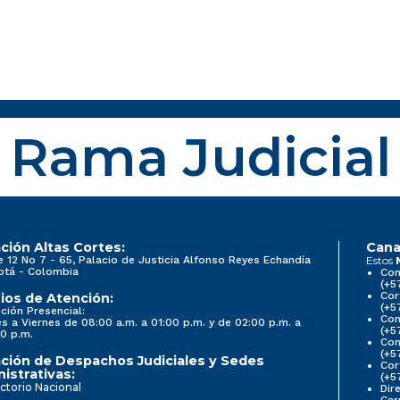
Rama Judicial
ción Altas Cortes:
Cana
e 12 No 7 - 65, Palacio de Justicia Alfonso Reyes Echandía
Estos
otá - Colombia
Con
(+5
Cor
ios de Atención:
(+5
ción Presencial:
Con
s a Viernes de 08:00 a.m. a 01:00 p.m. y de 02:00 p.m. a
(+5
0 p.m.
Com
(+5
ción de Despachos Judiciales y Sedes
Cor
istrativas:
(+5
ctorio Nacional
Dir
Car