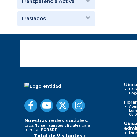
Transparencia Activa
Traslados
Ubica
Call
Bog
Horar
Aten
Lune
05:0
Nuestras redes sociales:
Ubica
Estos
para
No son canales oficiales
admin
tramitar
PQRSDF
Dire
Total de Visitantes :