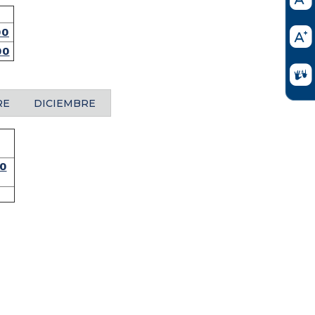
00
00
RE
DICIEMBRE
N
0