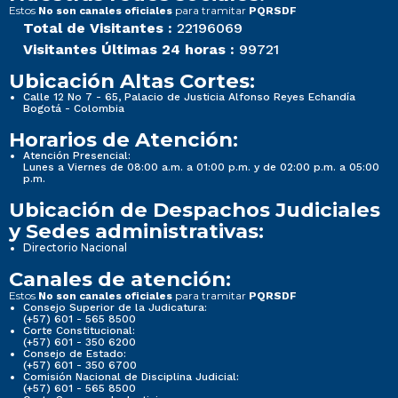
Estos
para tramitar
No son canales oficiales
PQRSDF
Total de Visitantes :
22196069
Visitantes Últimas 24 horas :
99721
Ubicación Altas Cortes:
Calle 12 No 7 - 65, Palacio de Justicia Alfonso Reyes Echandía
Bogotá - Colombia
Horarios de Atención:
Atención Presencial:
Lunes a Viernes de 08:00 a.m. a 01:00 p.m. y de 02:00 p.m. a 05:00
p.m.
Ubicación de Despachos Judiciales
y Sedes administrativas:
Directorio Nacional
Canales de atención:
Estos
para tramitar
No son canales oficiales
PQRSDF
Consejo Superior de la Judicatura:
(+57) 601 - 565 8500
Corte Constitucional:
(+57) 601 - 350 6200
Consejo de Estado:
(+57) 601 - 350 6700
Comisión Nacional de Disciplina Judicial:
(+57) 601 - 565 8500