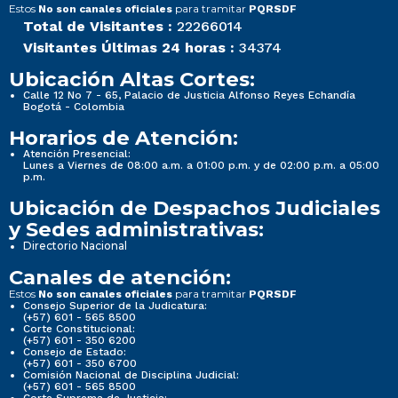
Estos
para tramitar
No son canales oficiales
PQRSDF
Total de Visitantes :
22266014
Visitantes Últimas 24 horas :
34374
Ubicación Altas Cortes:
Calle 12 No 7 - 65, Palacio de Justicia Alfonso Reyes Echandía
Bogotá - Colombia
Horarios de Atención:
Atención Presencial:
Lunes a Viernes de 08:00 a.m. a 01:00 p.m. y de 02:00 p.m. a 05:00
p.m.
Ubicación de Despachos Judiciales
y Sedes administrativas:
Directorio Nacional
Canales de atención:
Estos
para tramitar
No son canales oficiales
PQRSDF
Consejo Superior de la Judicatura:
(+57) 601 - 565 8500
Corte Constitucional:
(+57) 601 - 350 6200
Consejo de Estado:
(+57) 601 - 350 6700
Comisión Nacional de Disciplina Judicial:
(+57) 601 - 565 8500