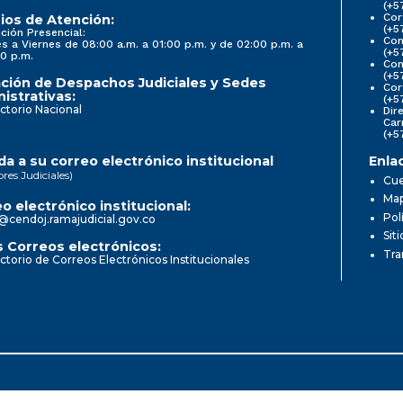
(+5
Cor
ios de Atención:
(+5
ción Presencial:
Con
s a Viernes de 08:00 a.m. a 01:00 p.m. y de 02:00 p.m. a
(+5
0 p.m.
Com
(+5
ción de Despachos Judiciales y Sedes
Cor
istrativas:
(+5
ctorio Nacional
Dir
Car
(+5
a a su correo electrónico institucional
Enla
ores Judiciales)
Cue
Map
o electrónico institucional:
Pol
@cendoj.ramajudicial.gov.co
Sit
 Correos electrónicos:
Tra
ctorio de Correos Electrónicos Institucionales