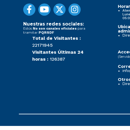
Horar
Aten
Lune
05:0
Nuestras redes sociales:
Ubica
Estos
para
No son canales oficiales
admin
tramitar
PQRSDF
Dire
Total de Visitantes :
22171945
Visitantes Últimas 24
Acced
(Servid
horas :
126387
Corre
info
Otros
Dire