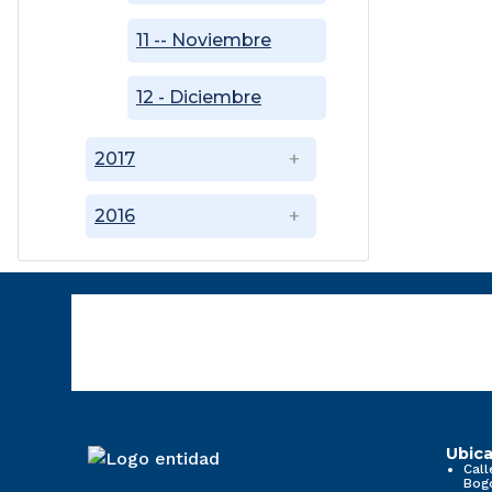
11 -- Noviembre
12 - Diciembre
2017
2016
Ubica
Call
Bog