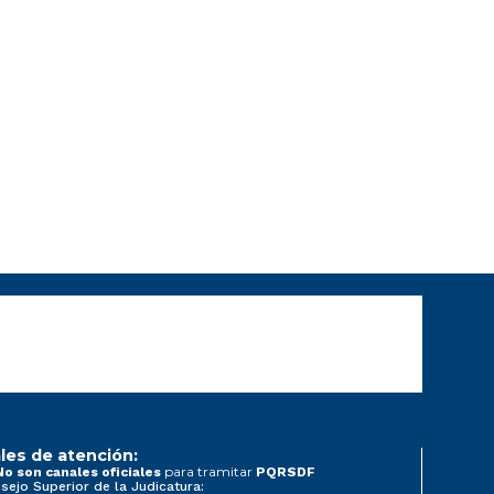
les de atención:
para tramitar
No son canales oficiales
PQRSDF
sejo Superior de la Judicatura: