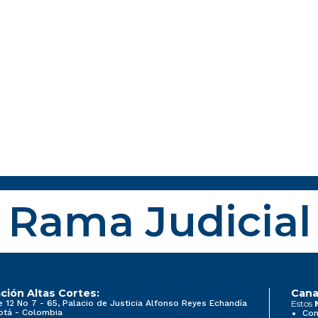
Rama Judicial
ción Altas Cortes:
Cana
e 12 No 7 - 65, Palacio de Justicia Alfonso Reyes Echandía
Estos
otá - Colombia
Con