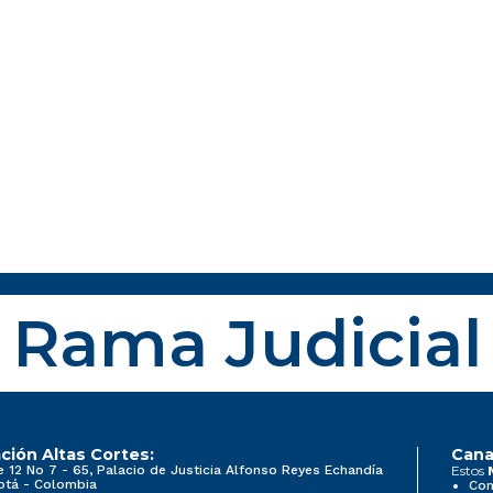
Rama Judicial
ción Altas Cortes:
Cana
e 12 No 7 - 65, Palacio de Justicia Alfonso Reyes Echandía
Estos
otá - Colombia
Con