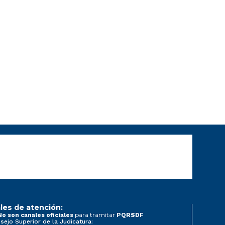
les de atención:
para tramitar
No son canales oficiales
PQRSDF
sejo Superior de la Judicatura: