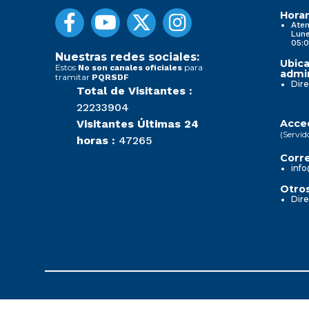
Horar
Aten
Lune
05:0
Nuestras redes sociales:
Ubica
Estos
para
No son canales oficiales
admin
tramitar
PQRSDF
Dire
Total de Visitantes :
22233904
Visitantes Últimas 24
Acced
(Servid
horas :
47265
Corre
info
Otros
Dire