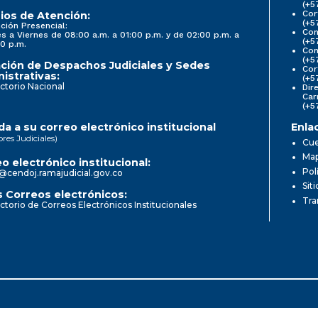
(+5
Cor
ios de Atención:
(+5
ción Presencial:
Con
s a Viernes de 08:00 a.m. a 01:00 p.m. y de 02:00 p.m. a
(+5
0 p.m.
Com
(+5
ción de Despachos Judiciales y Sedes
Cor
istrativas:
(+5
ctorio Nacional
Dir
Car
(+5
a a su correo electrónico institucional
Enla
ores Judiciales)
Cue
Map
o electrónico institucional:
Pol
@cendoj.ramajudicial.gov.co
Sit
 Correos electrónicos:
Tra
ctorio de Correos Electrónicos Institucionales