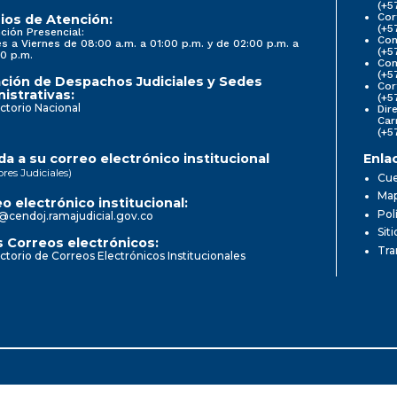
(+5
Cor
ios de Atención:
(+5
ción Presencial:
Con
s a Viernes de 08:00 a.m. a 01:00 p.m. y de 02:00 p.m. a
(+5
0 p.m.
Com
(+5
ción de Despachos Judiciales y Sedes
Cor
istrativas:
(+5
ctorio Nacional
Dir
Car
(+5
a a su correo electrónico institucional
Enla
ores Judiciales)
Cue
Map
o electrónico institucional:
Pol
@cendoj.ramajudicial.gov.co
Sit
 Correos electrónicos:
Tra
ctorio de Correos Electrónicos Institucionales