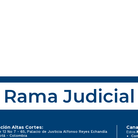
Rama Judicial
ción Altas Cortes:
Cana
e 12 No 7 - 65, Palacio de Justicia Alfonso Reyes Echandía
Estos
otá - Colombia
Con