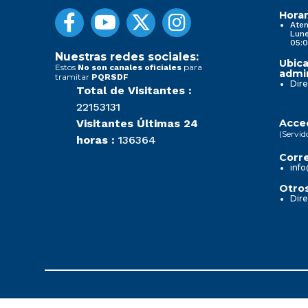
Horar
Aten
Lune
05:0
Nuestras redes sociales:
Ubica
Estos
para
No son canales oficiales
admin
tramitar
PQRSDF
Dire
Total de Visitantes :
22153131
Visitantes Últimas 24
Acced
(Servid
horas :
136364
Corre
info
Otros
Dire