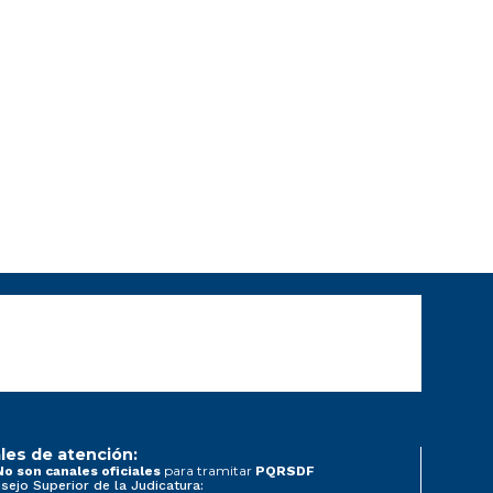
les de atención:
para tramitar
No son canales oficiales
PQRSDF
sejo Superior de la Judicatura: