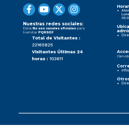
Horar
Aten
Lune
05:0
Nuestras redes sociales:
Ubica
Estos
para
No son canales oficiales
admin
tramitar
PQRSDF
Dire
Total de Visitantes :
22165825
Visitantes Últimas 24
Acced
(Servid
horas :
103611
Corre
info
Otros
Dire