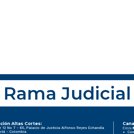
Rama Judicial
ción Altas Cortes:
Cana
e 12 No 7 - 65, Palacio de Justicia Alfonso Reyes Echandía
Estos
otá - Colombia
Con