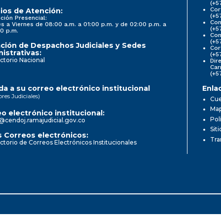
(+5
Cor
ios de Atención:
(+5
ción Presencial:
Con
s a Viernes de 08:00 a.m. a 01:00 p.m. y de 02:00 p.m. a
(+5
0 p.m.
Com
(+5
ción de Despachos Judiciales y Sedes
Cor
istrativas:
(+5
ctorio Nacional
Dir
Car
(+5
a a su correo electrónico institucional
Enla
ores Judiciales)
Cue
Map
o electrónico institucional:
Pol
@cendoj.ramajudicial.gov.co
Sit
 Correos electrónicos:
Tra
ctorio de Correos Electrónicos Institucionales