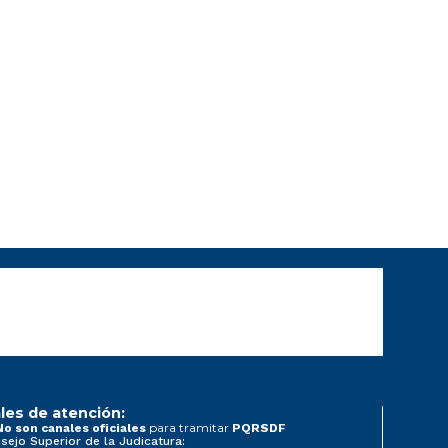
les de atención:
para tramitar
No son canales oficiales
PQRSDF
sejo Superior de la Judicatura: