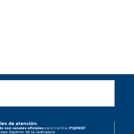
les de atención:
para tramitar
No son canales oficiales
PQRSDF
sejo Superior de la Judicatura: