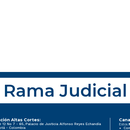
Rama Judicial
ción Altas Cortes:
Cana
e 12 No 7 - 65, Palacio de Justicia Alfonso Reyes Echandía
Estos
otá - Colombia
Con