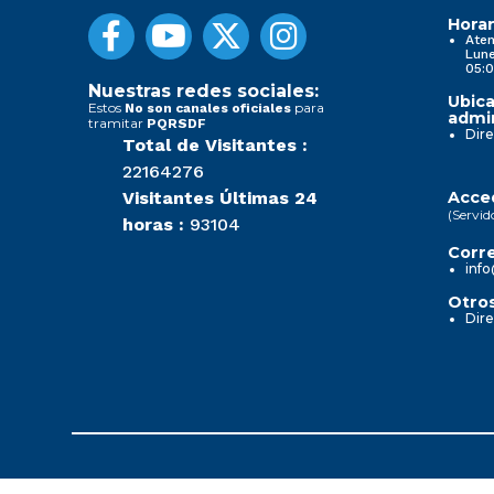
Horar
Aten
Lune
05:0
Nuestras redes sociales:
Ubica
Estos
para
No son canales oficiales
admin
tramitar
PQRSDF
Dire
Total de Visitantes :
22164276
Visitantes Últimas 24
Acced
(Servid
horas :
93104
Corre
info
Otros
Dire