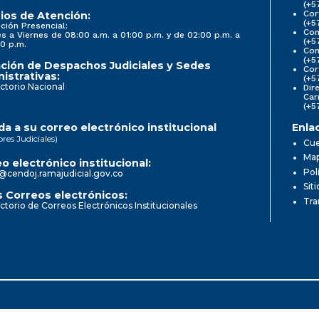
(+5
Cor
ios de Atención:
(+5
ción Presencial:
Con
s a Viernes de 08:00 a.m. a 01:00 p.m. y de 02:00 p.m. a
(+5
0 p.m.
Com
(+5
ción de Despachos Judiciales y Sedes
Cor
istrativas:
(+5
ctorio Nacional
Dir
Car
(+5
a a su correo electrónico institucional
Enla
ores Judiciales)
Cue
Map
o electrónico institucional:
Pol
@cendoj.ramajudicial.gov.co
Sit
 Correos electrónicos:
Tra
ctorio de Correos Electrónicos Institucionales