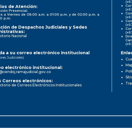
(+5
Cor
ios de Atención:
(+5
ción Presencial:
Con
s a Viernes de 08:00 a.m. a 01:00 p.m. y de 02:00 p.m. a
(+5
0 p.m.
Com
(+5
ción de Despachos Judiciales y Sedes
Cor
istrativas:
(+5
ctorio Nacional
Dir
Car
(+5
a a su correo electrónico institucional
Enla
ores Judiciales)
Cue
Map
o electrónico institucional:
Pol
@cendoj.ramajudicial.gov.co
Sit
 Correos electrónicos:
Tra
ctorio de Correos Electrónicos Institucionales