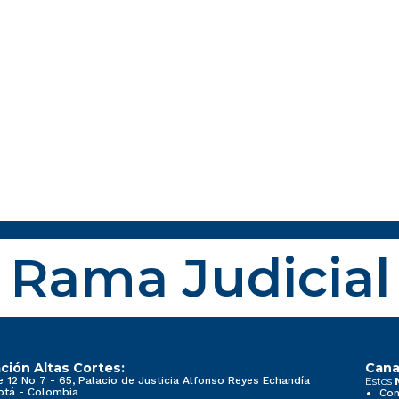
Rama Judicial
ción Altas Cortes:
Cana
e 12 No 7 - 65, Palacio de Justicia Alfonso Reyes Echandía
Estos
otá - Colombia
Con