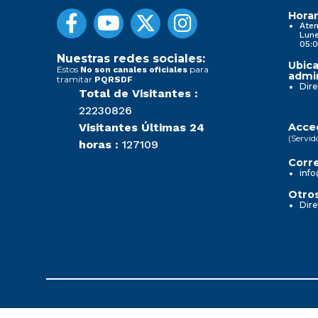
Horar
Aten
Lune
05:0
Nuestras redes sociales:
Ubica
Estos
para
No son canales oficiales
admin
tramitar
PQRSDF
Dire
Total de Visitantes :
22230826
Visitantes Últimas 24
Acced
(Servid
horas :
127109
Corre
info
Otros
Dire