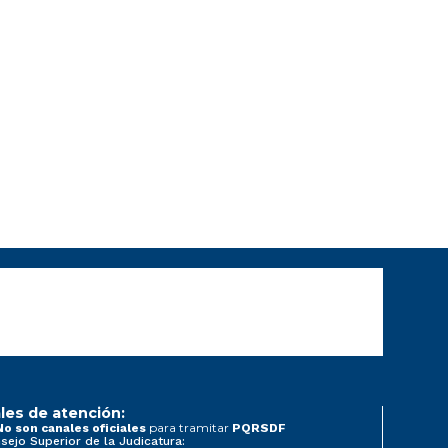
les de atención:
para tramitar
No son canales oficiales
PQRSDF
sejo Superior de la Judicatura: