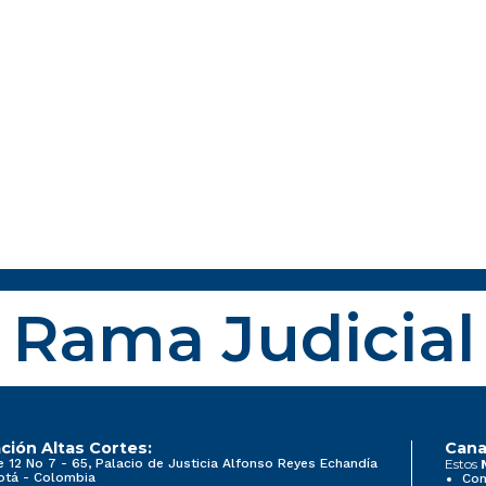
Rama Judicial
ción Altas Cortes:
Cana
e 12 No 7 - 65, Palacio de Justicia Alfonso Reyes Echandía
Estos
otá - Colombia
Con