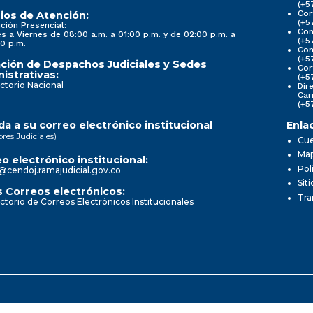
(+5
Cor
ios de Atención:
(+5
ción Presencial:
Con
s a Viernes de 08:00 a.m. a 01:00 p.m. y de 02:00 p.m. a
(+5
0 p.m.
Com
(+5
ción de Despachos Judiciales y Sedes
Cor
istrativas:
(+5
ctorio Nacional
Dir
Car
(+5
a a su correo electrónico institucional
Enla
ores Judiciales)
Cue
Map
o electrónico institucional:
Pol
@cendoj.ramajudicial.gov.co
Sit
 Correos electrónicos:
Tra
ctorio de Correos Electrónicos Institucionales