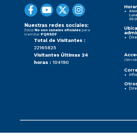
Horar
Aten
Lune
05:0
Nuestras redes sociales:
Ubica
Estos
para
No son canales oficiales
admin
tramitar
PQRSDF
Dire
Total de Visitantes :
22165825
Visitantes Últimas 24
Acced
(Servid
horas :
104190
Corre
info
Otros
Dire