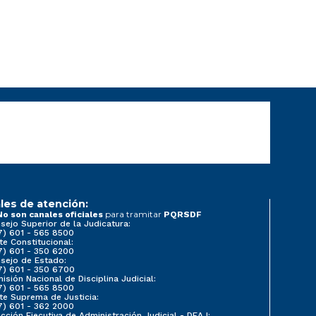
les de atención:
para tramitar
No son canales oficiales
PQRSDF
sejo Superior de la Judicatura:
7) 601 - 565 8500
te Constitucional:
7) 601 - 350 6200
sejo de Estado:
7) 601 - 350 6700
isión Nacional de Disciplina Judicial:
7) 601 - 565 8500
te Suprema de Justicia:
7) 601 - 362 2000
ección Ejecutiva de Administración Judicial - DEAJ: