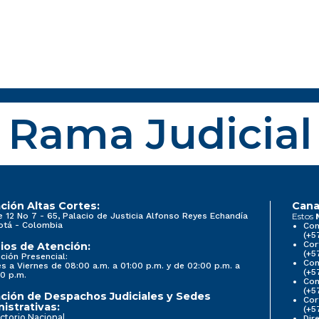
Rama Judicial
ción Altas Cortes:
Cana
e 12 No 7 - 65, Palacio de Justicia Alfonso Reyes Echandía
Estos
otá - Colombia
Con
(+5
Cor
ios de Atención:
(+5
ción Presencial:
Con
s a Viernes de 08:00 a.m. a 01:00 p.m. y de 02:00 p.m. a
(+5
0 p.m.
Com
(+5
ción de Despachos Judiciales y Sedes
Cor
istrativas:
(+5
ctorio Nacional
Dir