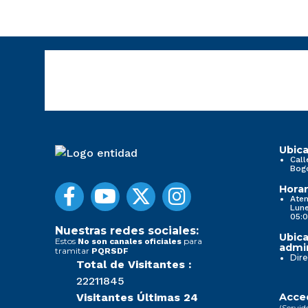
Ubica
Call
Bog
Horar
Aten
Lune
05:0
Nuestras redes sociales:
Ubica
Estos
para
No son canales oficiales
admin
tramitar
PQRSDF
Dire
Total de Visitantes :
22211845
Visitantes Últimas 24
Acced
(Servid