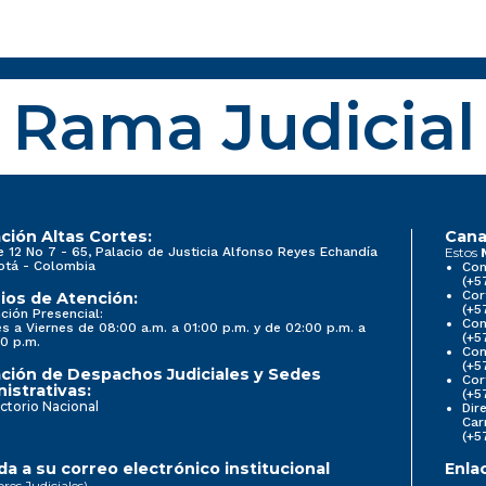
Rama Judicial
ción Altas Cortes:
Cana
e 12 No 7 - 65, Palacio de Justicia Alfonso Reyes Echandía
Estos
otá - Colombia
Con
(+5
Cor
ios de Atención:
(+5
ción Presencial:
Con
s a Viernes de 08:00 a.m. a 01:00 p.m. y de 02:00 p.m. a
(+5
0 p.m.
Com
(+5
ción de Despachos Judiciales y Sedes
Cor
istrativas:
(+5
ctorio Nacional
Dir
Car
(+5
a a su correo electrónico institucional
Enla
ores Judiciales)