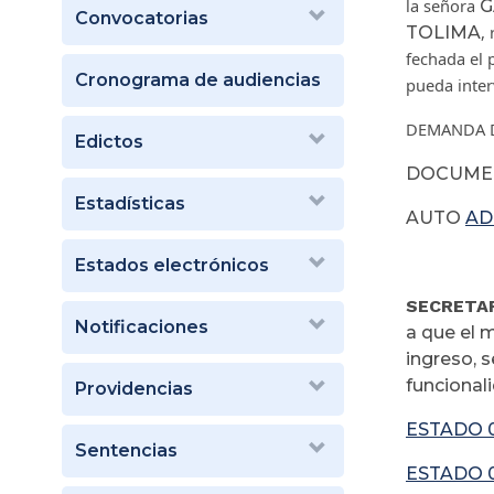
la señora
G
Convocatorias
,
TOLIMA
fechada el 
Cronograma de audiencias
pueda inter
DEMANDA 
Edictos
DOCUME
Estadísticas
AUTO
AD
Estados electrónicos
SECRETAR
Notificaciones
a que el m
ingreso, s
funcional
Providencias
ESTADO 
Sentencias
ESTADO 