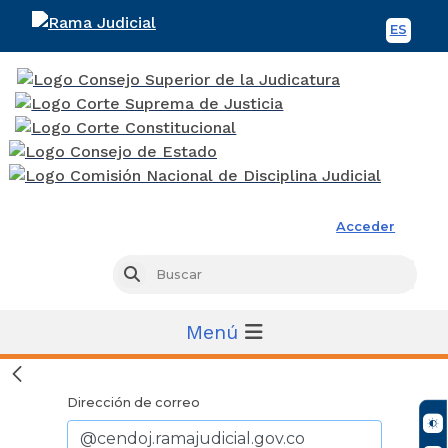
ES
Spani
Rama Judicial
Acceder
Busc
Buscar
Menú
Dirección de correo