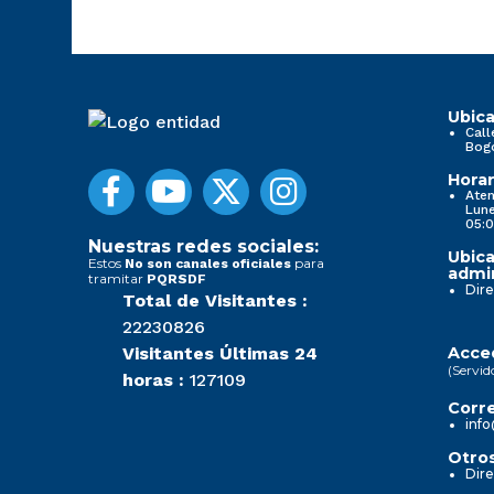
Ubica
Call
Bog
Horar
Aten
Lune
05:0
Nuestras redes sociales:
Ubica
Estos
para
No son canales oficiales
admin
tramitar
PQRSDF
Dire
Total de Visitantes :
22230826
Visitantes Últimas 24
Acced
(Servid
horas :
127109
Corre
info
Otros
Dire