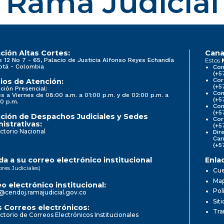
Rama Judicial
ción Altas Cortes:
Cana
e 12 No 7 - 65, Palacio de Justicia Alfonso Reyes Echandía
Estos
otá - Colombia
Con
(+5
Cor
ios de Atención:
(+5
ción Presencial:
Con
s a Viernes de 08:00 a.m. a 01:00 p.m. y de 02:00 p.m. a
(+5
0 p.m.
Com
(+5
ción de Despachos Judiciales y Sedes
Cor
istrativas:
(+5
ctorio Nacional
Dir
Car
(+5
a a su correo electrónico institucional
Enla
ores Judiciales)
Cue
Map
o electrónico institucional:
Pol
@cendoj.ramajudicial.gov.co
Sit
 Correos electrónicos:
Tra
ctorio de Correos Electrónicos Institucionales