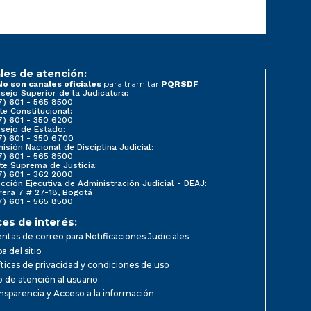
les de atención:
para tramitar
No son canales oficiales
PQRSDF
sejo Superior de la Judicatura:
7) 601 - 565 8500
te Constitucional:
7) 601 - 350 6200
sejo de Estado:
7) 601 - 350 6700
isión Nacional de Disciplina Judicial:
7) 601 - 565 8500
te Suprema de Justicia:
7) 601 - 362 2000
ección Ejecutiva de Administración Judicial - DEAJ:
rera 7 # 27-18, Bogotá
7) 601 - 565 8500
ces de interés:
ntas de correo para Notificaciones Judiciales
a del sitio
íticas de privacidad y condiciones de uso
io de atención al usuario
nsparencia y Acceso a la información