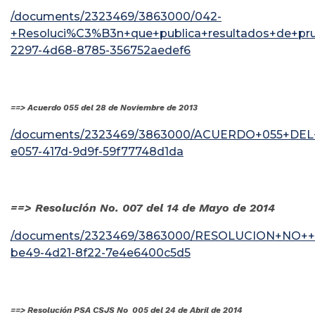
/documents/2323469/3863000/042-
+Resoluci%C3%B3n+que+publica+resultados+de+pr
2297-4d68-8785-356752aedef6
==> Acuerdo 055 del 28 de Noviembre de 2013
/documents/2323469/3863000/ACUERDO+055+DEL
e057-417d-9d9f-59f77748d1da
==> Resolución No. 007 del 14 de Mayo de 2014
/documents/2323469/3863000/RESOLUCION+NO++
be49-4d21-8f22-7e4e6400c5d5
==> Resolución PSA CSJS No 005 del 24 de Abril de 2014