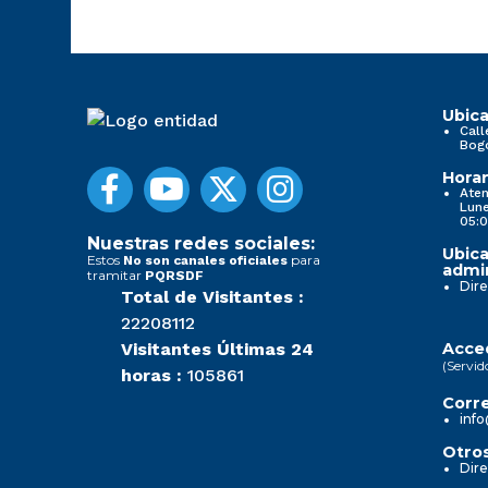
Ubica
Call
Bog
Horar
Aten
Lune
05:0
Nuestras redes sociales:
Ubica
Estos
para
No son canales oficiales
admin
tramitar
PQRSDF
Dire
Total de Visitantes :
22208112
Visitantes Últimas 24
Acced
(Servid
horas :
105861
Corre
info
Otros
Dire