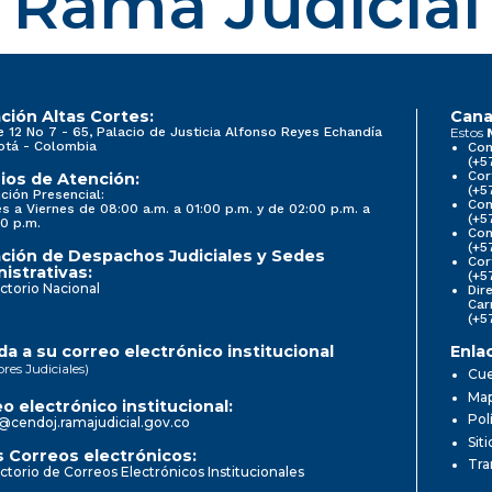
Rama Judicial
ción Altas Cortes:
Cana
e 12 No 7 - 65, Palacio de Justicia Alfonso Reyes Echandía
Estos
otá - Colombia
Con
(+5
Cor
ios de Atención:
(+5
ción Presencial:
Con
s a Viernes de 08:00 a.m. a 01:00 p.m. y de 02:00 p.m. a
(+5
0 p.m.
Com
(+5
ción de Despachos Judiciales y Sedes
Cor
istrativas:
(+5
ctorio Nacional
Dir
Car
(+5
a a su correo electrónico institucional
Enla
ores Judiciales)
Cue
Map
o electrónico institucional:
Pol
@cendoj.ramajudicial.gov.co
Sit
 Correos electrónicos:
Tra
ctorio de Correos Electrónicos Institucionales