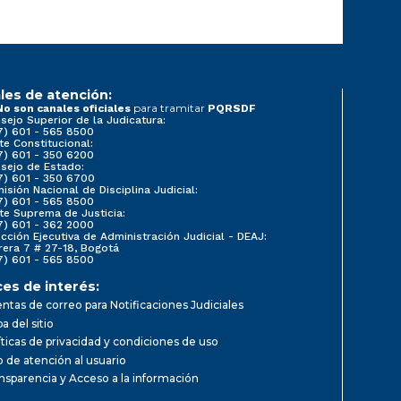
les de atención:
para tramitar
No son canales oficiales
PQRSDF
sejo Superior de la Judicatura:
7) 601 - 565 8500
te Constitucional:
7) 601 - 350 6200
sejo de Estado:
7) 601 - 350 6700
isión Nacional de Disciplina Judicial:
7) 601 - 565 8500
te Suprema de Justicia:
7) 601 - 362 2000
ección Ejecutiva de Administración Judicial - DEAJ:
rera 7 # 27-18, Bogotá
7) 601 - 565 8500
ces de interés:
ntas de correo para Notificaciones Judiciales
a del sitio
íticas de privacidad y condiciones de uso
io de atención al usuario
nsparencia y Acceso a la información