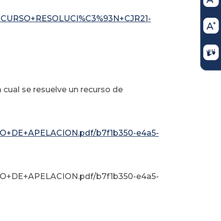
RECURSO+RESOLUCI%C3%93N+CJR21-
ual se resuelve un recurso de
DE+APELACION.pdf/b7f1b350-e4a5-
DE+APELACION.pdf/b7f1b350-e4a5-