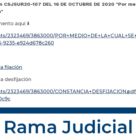
n CSJSUR20-107 DEL 16 DE OCTUBRE DE 2020 "Por medi
n"
mento aquí
⬇️
nts/2323469/3863000/POR+MEDIO+DE+LA+CUAL+S
6-9235-e924d678c260
a fijación
a desfijación
ts/2323469/3863000/CONSTANCIA+DESFIJACION.pdf/
0c9c
Rama Judicial