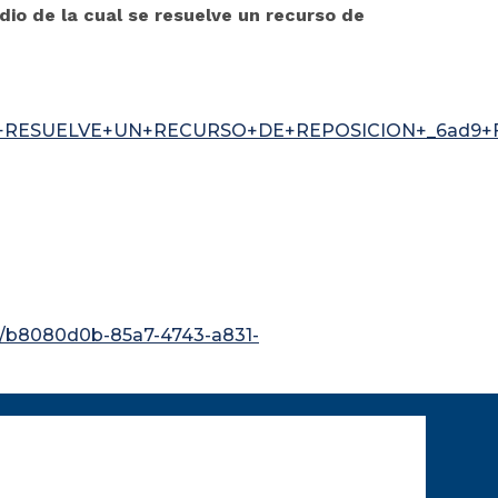
o de la cual se resuelve un recurso de
E+RESUELVE+UN+RECURSO+DE+REPOSICION+_6ad9+F
b8080d0b-85a7-4743-a831-