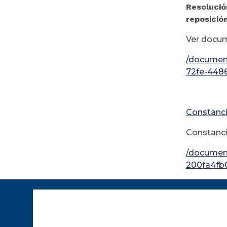
Resolució
reposició
Ver docu
/docume
72fe-448
Constanci
Constanci
/documen
200fa4fb