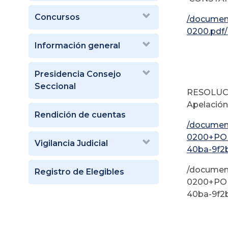
Concursos
/docume
0200.pdf
Información general
Presidencia Consejo
Seccional
RESOLUCIÓ
Apelación
Rendición de cuentas
/documen
0200+PO
Vigilancia Judicial
40ba-9f2
/documen
Registro de Elegibles
0200+PO
40ba-9f2