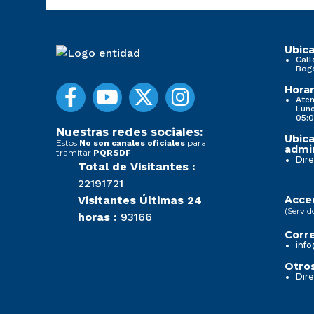
Ubica
Call
Bog
Horar
Aten
Lune
05:0
Nuestras redes sociales:
Ubica
Estos
para
No son canales oficiales
admin
tramitar
PQRSDF
Dire
Total de Visitantes :
22191721
Visitantes Últimas 24
Acced
(Servid
horas :
93166
Corre
info
Otros
Dire