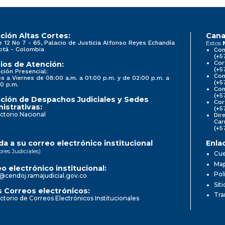
ción Altas Cortes:
Cana
e 12 No 7 - 65, Palacio de Justicia Alfonso Reyes Echandía
Estos
otá - Colombia
Con
(+5
Cor
ios de Atención:
(+5
ción Presencial:
Con
s a Viernes de 08:00 a.m. a 01:00 p.m. y de 02:00 p.m. a
(+5
0 p.m.
Com
(+5
ción de Despachos Judiciales y Sedes
Cor
istrativas:
(+5
ctorio Nacional
Dir
Car
(+5
a a su correo electrónico institucional
Enla
ores Judiciales)
Cue
Map
o electrónico institucional:
Pol
@cendoj.ramajudicial.gov.co
Sit
 Correos electrónicos:
Tra
ctorio de Correos Electrónicos Institucionales