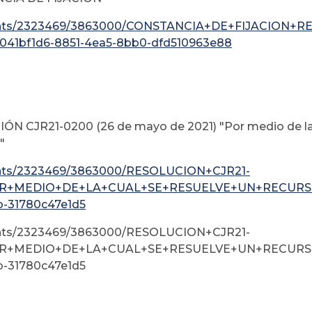
nts/2323469/3863000/CONSTANCIA+DE+FIJACION+
/041bf1d6-8851-4ea5-8bb0-dfd510963e88
N CJR21-0200 (26 de mayo de 2021) "Por medio de la c
"
ts/2323469/3863000/RESOLUCION+CJR21-
R+MEDIO+DE+LA+CUAL+SE+RESUELVE+UN+RECURSO+
b-31780c47e1d5
ts/2323469/3863000/RESOLUCION+CJR21-
R+MEDIO+DE+LA+CUAL+SE+RESUELVE+UN+RECURSO+
b-31780c47e1d5