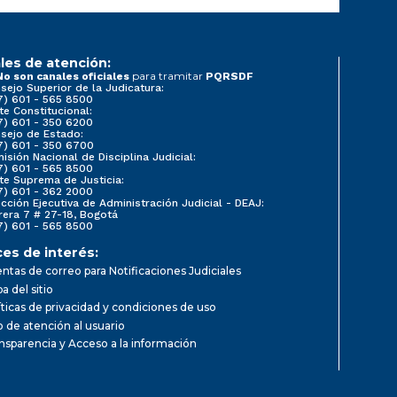
les de atención:
para tramitar
No son canales oficiales
PQRSDF
sejo Superior de la Judicatura:
7) 601 - 565 8500
te Constitucional:
7) 601 - 350 6200
sejo de Estado:
7) 601 - 350 6700
isión Nacional de Disciplina Judicial:
7) 601 - 565 8500
te Suprema de Justicia:
7) 601 - 362 2000
ección Ejecutiva de Administración Judicial - DEAJ:
rera 7 # 27-18, Bogotá
7) 601 - 565 8500
ces de interés:
ntas de correo para Notificaciones Judiciales
a del sitio
íticas de privacidad y condiciones de uso
io de atención al usuario
nsparencia y Acceso a la información