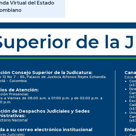
nda Virtual del Estado
lombiano
uperior de la 
ción Consejo Superior de la Judicatura:
Cana
e 12 No 7 - 65, Palacio de Justicia Alfonso Reyes Echandía
Estos
otá - Colombia
Con
(+5
Dir
ios de Atención:
Car
ción Presencial:
(+5
s a Viernes de 08:00 a.m. a 01:00 p.m. y de 02:00 p.m. a
Esc
0 p.m.
Cal
(+5
ción de Despachos Judiciales y Sedes
Uni
istrativas:
Car
ctorio Nacional
(+5
a a su correo electrónico institucional
Enla
ores Judiciales)
Cue