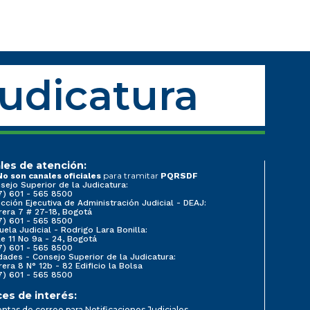
Judicatura
les de atención:
para tramitar
No son canales oficiales
PQRSDF
sejo Superior de la Judicatura:
7) 601 - 565 8500
ección Ejecutiva de Administración Judicial - DEAJ:
rera 7 # 27-18, Bogotá
7) 601 - 565 8500
uela Judicial - Rodrigo Lara Bonilla:
le 11 No 9a - 24, Bogotá
7) 601 - 565 8500
dades - Consejo Superior de la Judicatura:
rera 8 N° 12b - 82 Edificio la Bolsa
7) 601 - 565 8500
ces de interés:
ntas de correo para Notificaciones Judiciales