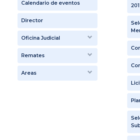
Calendario de eventos
201
Director
Sel
Men
Oficina Judicial
Con
Remates
Con
Areas
Lic
Pla
Sel
Sub