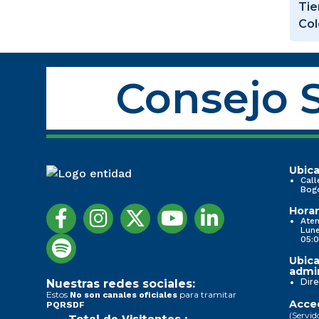
Tie
Co
Consejo S
Ubica
Call
Bog
Horar
Aten
Lune
05:0
Ubica
admin
Dire
Nuestras redes sociales:
Estos
para tramitar
No son canales oficiales
Acced
PQRSDF
(Servid
Total de Visitantes :