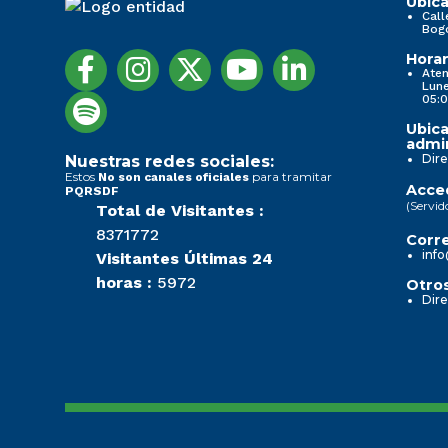
Ubica
Call
Bog
Horar
Aten
Lune
05:0
Ubica
admin
Dire
Nuestras redes sociales:
Estos
para tramitar
No son canales oficiales
Acced
PQRSDF
(Servid
Total de Visitantes :
8371772
Corre
info
Visitantes Últimas 24
horas :
5972
Otros
Dire