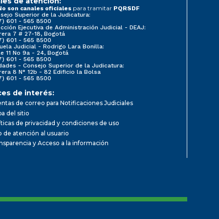
les de atención:
para tramitar
No son canales oficiales
PQRSDF
sejo Superior de la Judicatura:
7) 601 - 565 8500
ección Ejecutiva de Administración Judicial - DEAJ:
rera 7 # 27-18, Bogotá
7) 601 - 565 8500
uela Judicial - Rodrigo Lara Bonilla:
le 11 No 9a - 24, Bogotá
7) 601 - 565 8500
dades - Consejo Superior de la Judicatura:
rera 8 N° 12b - 82 Edificio la Bolsa
7) 601 - 565 8500
ces de interés:
ntas de correo para Notificaciones Judiciales
a del sitio
íticas de privacidad y condiciones de uso
io de atención al usuario
nsparencia y Acceso a la información