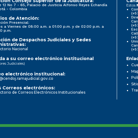
ción Consejo Superior de la Judicatura:
Cana
e 12 No 7 - 65, Palacio de Justicia Alfonso Reyes Echandía
Estos
otá - Colombia
Con
(+5
Dir
ios de Atención:
Car
ción Presencial:
(+5
s a Viernes de 08:00 a.m. a 01:00 p.m. y de 02:00 p.m. a
Esc
0 p.m.
Cal
(+5
ción de Despachos Judiciales y Sedes
Uni
istrativas:
Car
ctorio Nacional
(+5
a a su correo electrónico institucional
Enla
ores Judiciales)
Cue
Map
o electrónico institucional:
Pol
@cendoj.ramajudicial.gov.co
Sit
 Correos electrónicos:
Tra
ctorio de Correos Electrónicos Institucionales