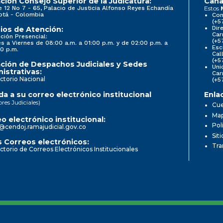
ción Consejo Superior de la Judicatura:
Cana
e 12 No 7 - 65, Palacio de Justicia Alfonso Reyes Echandía
Estos
otá - Colombia
Con
(+5
Dir
ios de Atención:
Car
ción Presencial:
(+5
s a Viernes de 08:00 a.m. a 01:00 p.m. y de 02:00 p.m. a
Esc
0 p.m.
Cal
(+5
ción de Despachos Judiciales y Sedes
Uni
istrativas:
Car
ctorio Nacional
(+5
a a su correo electrónico institucional
Enla
ores Judiciales)
Cue
Map
o electrónico institucional:
Pol
@cendoj.ramajudicial.gov.co
Sit
 Correos electrónicos:
Tra
ctorio de Correos Electrónicos Institucionales