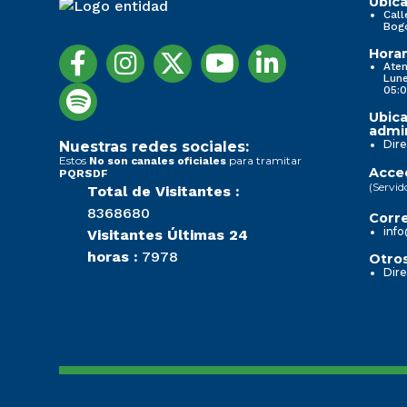
Ubica
Call
Bog
Horar
Aten
Lune
05:0
Ubica
admin
Dire
Nuestras redes sociales:
Estos
para tramitar
No son canales oficiales
Acced
PQRSDF
(Servid
Total de Visitantes :
8368680
Corre
info
Visitantes Últimas 24
horas :
7978
Otros
Dire