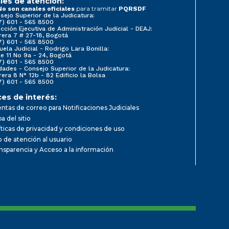
les de atención:
para tramitar
No son canales oficiales
PQRSDF
sejo Superior de la Judicatura:
7) 601 - 565 8500
ección Ejecutiva de Administración Judicial - DEAJ:
rera 7 # 27-18, Bogotá
7) 601 - 565 8500
uela Judicial - Rodrigo Lara Bonilla:
le 11 No 9a - 24, Bogotá
7) 601 - 565 8500
dades - Consejo Superior de la Judicatura:
rera 8 N° 12b - 82 Edificio la Bolsa
7) 601 - 565 8500
ces de interés:
ntas de correo para Notificaciones Judiciales
a del sitio
íticas de privacidad y condiciones de uso
io de atención al usuario
nsparencia y Acceso a la información