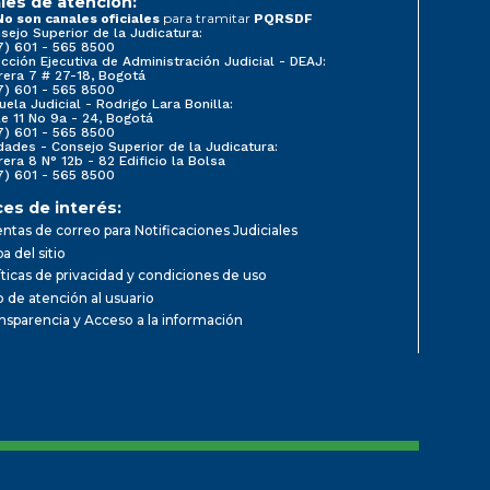
les de atención:
para tramitar
No son canales oficiales
PQRSDF
sejo Superior de la Judicatura:
7) 601 - 565 8500
ección Ejecutiva de Administración Judicial - DEAJ:
rera 7 # 27-18, Bogotá
7) 601 - 565 8500
uela Judicial - Rodrigo Lara Bonilla:
le 11 No 9a - 24, Bogotá
7) 601 - 565 8500
dades - Consejo Superior de la Judicatura:
rera 8 N° 12b - 82 Edificio la Bolsa
7) 601 - 565 8500
ces de interés:
ntas de correo para Notificaciones Judiciales
a del sitio
íticas de privacidad y condiciones de uso
io de atención al usuario
nsparencia y Acceso a la información