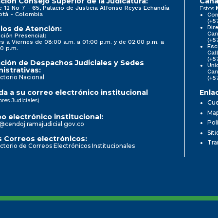
ción Consejo Superior de la Judicatura:
Cana
e 12 No 7 - 65, Palacio de Justicia Alfonso Reyes Echandía
Estos
otá - Colombia
Con
(+5
Dir
ios de Atención:
Car
ción Presencial:
(+5
s a Viernes de 08:00 a.m. a 01:00 p.m. y de 02:00 p.m. a
Esc
0 p.m.
Cal
(+5
ción de Despachos Judiciales y Sedes
Uni
istrativas:
Car
ctorio Nacional
(+5
a a su correo electrónico institucional
Enla
ores Judiciales)
Cue
Map
o electrónico institucional:
Pol
@cendoj.ramajudicial.gov.co
Sit
 Correos electrónicos:
Tra
ctorio de Correos Electrónicos Institucionales