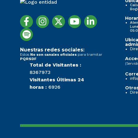
Ubica
Call
Bog
Horar
Aten
Lune
05:0
Ubica
admin
Dire
Nuestras redes sociales:
Estos
para tramitar
No son canales oficiales
Acced
PQRSDF
(Servid
Total de Visitantes :
8367973
Corre
info
Visitantes Últimas 24
horas :
6926
Otros
Dire