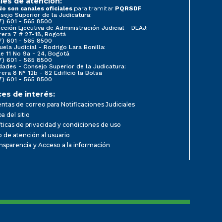
les de atención:
para tramitar
No son canales oficiales
PQRSDF
sejo Superior de la Judicatura:
7) 601 - 565 8500
ección Ejecutiva de Administración Judicial - DEAJ:
rera 7 # 27-18, Bogotá
7) 601 - 565 8500
uela Judicial - Rodrigo Lara Bonilla:
le 11 No 9a - 24, Bogotá
7) 601 - 565 8500
dades - Consejo Superior de la Judicatura:
rera 8 N° 12b - 82 Edificio la Bolsa
7) 601 - 565 8500
ces de interés:
ntas de correo para Notificaciones Judiciales
a del sitio
íticas de privacidad y condiciones de uso
io de atención al usuario
nsparencia y Acceso a la información