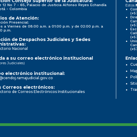
ción Consejo Superior de la Judicatura:
Cana
e 12 No 7 - 65, Palacio de Justicia Alfonso Reyes Echandía
Estos
otá - Colombia
Con
(+5
Dir
ios de Atención:
Car
ción Presencial:
(+5
s a Viernes de 08:00 a.m. a 01:00 p.m. y de 02:00 p.m. a
Esc
0 p.m.
Cal
(+5
ción de Despachos Judiciales y Sedes
Uni
istrativas:
Car
ctorio Nacional
(+5
a a su correo electrónico institucional
Enla
ores Judiciales)
Cue
Map
o electrónico institucional:
Pol
@cendoj.ramajudicial.gov.co
Sit
 Correos electrónicos:
Tra
ctorio de Correos Electrónicos Institucionales