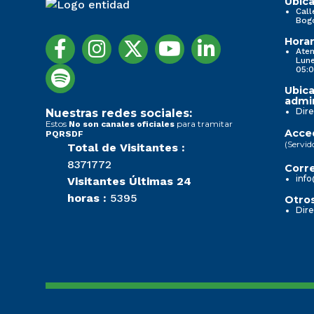
Ubica
Call
Bog
Horar
Aten
Lune
05:0
Ubica
admin
Dire
Nuestras redes sociales:
Estos
para tramitar
No son canales oficiales
Acced
PQRSDF
(Servid
Total de Visitantes :
8371772
Corre
info
Visitantes Últimas 24
horas :
5395
Otros
Dire