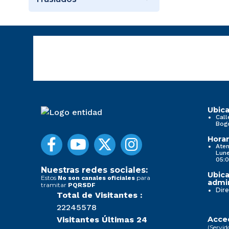
Ubica
Call
Bog
Horar
Aten
Lune
05:0
Nuestras redes sociales:
Ubica
Estos
para
No son canales oficiales
admin
tramitar
PQRSDF
Dire
Total de Visitantes :
22245578
Visitantes Últimas 24
Acced
(Servid