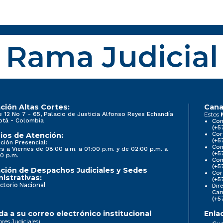
Rama Judicial
ción Altas Cortes:
Cana
e 12 No 7 - 65, Palacio de Justicia Alfonso Reyes Echandía
Estos
otá - Colombia
Con
(+5
Cor
ios de Atención:
(+5
ción Presencial:
Con
s a Viernes de 08:00 a.m. a 01:00 p.m. y de 02:00 p.m. a
(+5
0 p.m.
Com
(+5
ción de Despachos Judiciales y Sedes
Cor
istrativas:
(+5
ctorio Nacional
Dir
Car
(+5
a a su correo electrónico institucional
Enla
ores Judiciales)