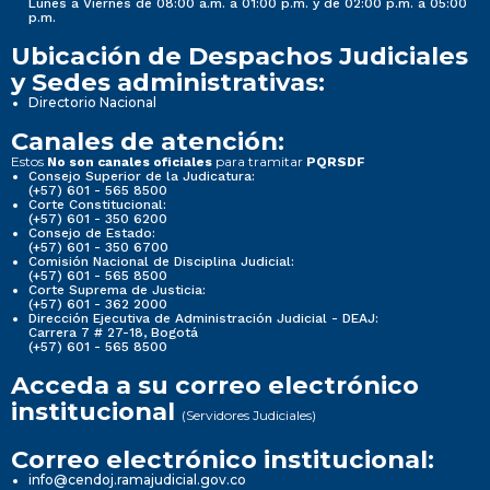
Lunes a Viernes de 08:00 a.m. a 01:00 p.m. y de 02:00 p.m. a 05:00
p.m.
Ubicación de Despachos Judiciales
y Sedes administrativas:
Directorio Nacional
Canales de atención:
Estos
para tramitar
No son canales oficiales
PQRSDF
Consejo Superior de la Judicatura:
(+57) 601 - 565 8500
Corte Constitucional:
(+57) 601 - 350 6200
Consejo de Estado:
(+57) 601 - 350 6700
Comisión Nacional de Disciplina Judicial:
(+57) 601 - 565 8500
Corte Suprema de Justicia:
(+57) 601 - 362 2000
Dirección Ejecutiva de Administración Judicial - DEAJ:
Carrera 7 # 27-18, Bogotá
(+57) 601 - 565 8500
Acceda a su correo electrónico
institucional
(Servidores Judiciales)
Correo electrónico institucional:
info@cendoj.ramajudicial.gov.co