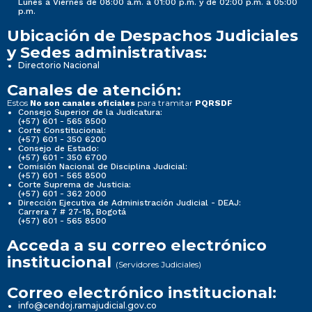
Lunes a Viernes de 08:00 a.m. a 01:00 p.m. y de 02:00 p.m. a 05:00
p.m.
Ubicación de Despachos Judiciales
y Sedes administrativas:
Directorio Nacional
Canales de atención:
Estos
para tramitar
No son canales oficiales
PQRSDF
Consejo Superior de la Judicatura:
(+57) 601 - 565 8500
Corte Constitucional:
(+57) 601 - 350 6200
Consejo de Estado:
(+57) 601 - 350 6700
Comisión Nacional de Disciplina Judicial:
(+57) 601 - 565 8500
Corte Suprema de Justicia:
(+57) 601 - 362 2000
Dirección Ejecutiva de Administración Judicial - DEAJ:
Carrera 7 # 27-18, Bogotá
(+57) 601 - 565 8500
Acceda a su correo electrónico
institucional
(Servidores Judiciales)
Correo electrónico institucional:
info@cendoj.ramajudicial.gov.co