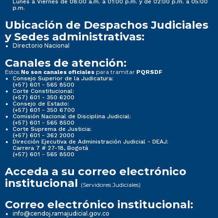
Lunes a Viernes de 08:00 a.m. a 01:00 p.m. y de 02:00 p.m. a 05:00
p.m.
Ubicación de Despachos Judiciales
y Sedes administrativas:
Directorio Nacional
Canales de atención:
Estos
para tramitar
No son canales oficiales
PQRSDF
Consejo Superior de la Judicatura:
(+57) 601 - 565 8500
Corte Constitucional:
(+57) 601 - 350 6200
Consejo de Estado:
(+57) 601 - 350 6700
Comisión Nacional de Disciplina Judicial:
(+57) 601 - 565 8500
Corte Suprema de Justicia:
(+57) 601 - 362 2000
Dirección Ejecutiva de Administración Judicial - DEAJ:
Carrera 7 # 27-18, Bogotá
(+57) 601 - 565 8500
Acceda a su correo electrónico
institucional
(Servidores Judiciales)
Correo electrónico institucional:
info@cendoj.ramajudicial.gov.co