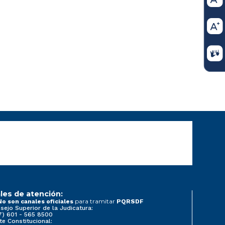
les de atención:
para tramitar
No son canales oficiales
PQRSDF
sejo Superior de la Judicatura:
7) 601 - 565 8500
te Constitucional: