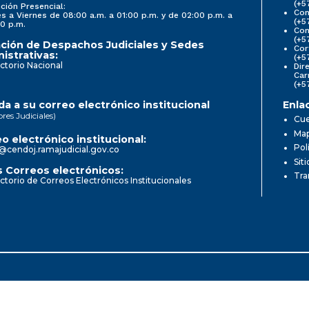
(+5
ción Presencial:
Con
s a Viernes de 08:00 a.m. a 01:00 p.m. y de 02:00 p.m. a
(+5
0 p.m.
Com
(+5
ción de Despachos Judiciales y Sedes
Cor
istrativas:
(+5
ctorio Nacional
Dir
Car
(+5
a a su correo electrónico institucional
Enla
ores Judiciales)
Cue
Map
o electrónico institucional:
Pol
@cendoj.ramajudicial.gov.co
Sit
 Correos electrónicos:
Tra
ctorio de Correos Electrónicos Institucionales