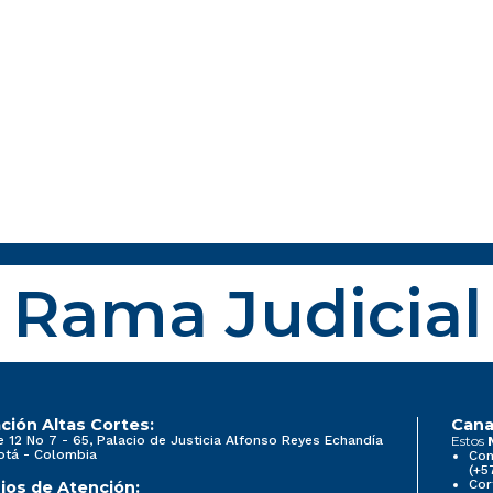
Rama Judicial
ción Altas Cortes:
Cana
e 12 No 7 - 65, Palacio de Justicia Alfonso Reyes Echandía
Estos
otá - Colombia
Con
(+5
Cor
ios de Atención: