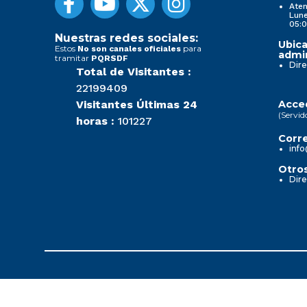
Aten
Lune
05:0
Nuestras redes sociales:
Ubica
Estos
para
No son canales oficiales
admin
tramitar
PQRSDF
Dire
Total de Visitantes :
22199409
Visitantes Últimas 24
Acced
(Servid
horas :
101227
Corre
info
Otros
Dire