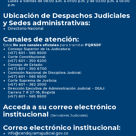
Lunes a Viernes de 08:00 a.m. a 01:00 p.m. y de 02:00 p.m. a 05:00
p.m.
Ubicación de Despachos Judiciales
y Sedes administrativas:
Directorio Nacional
Canales de atención:
Estos
para tramitar
No son canales oficiales
PQRSDF
Consejo Superior de la Judicatura:
(+57) 601 - 565 8500
Corte Constitucional:
(+57) 601 - 350 6200
Consejo de Estado:
(+57) 601 - 350 6700
Comisión Nacional de Disciplina Judicial:
(+57) 601 - 565 8500
Corte Suprema de Justicia:
(+57) 601 - 362 2000
Dirección Ejecutiva de Administración Judicial - DEAJ:
Carrera 7 # 27-18, Bogotá
(+57) 601 - 565 8500
Acceda a su correo electrónico
institucional
(Servidores Judiciales)
Correo electrónico institucional:
info@cendoj.ramajudicial.gov.co