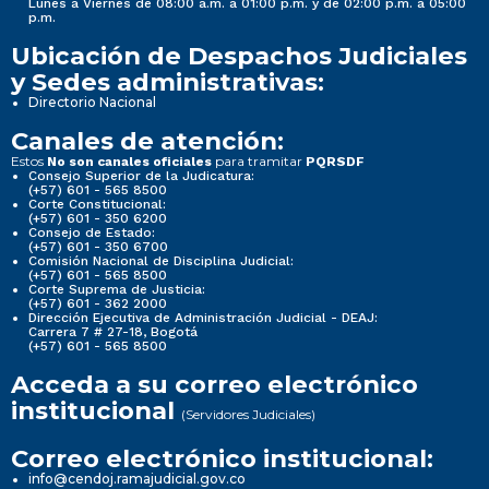
Lunes a Viernes de 08:00 a.m. a 01:00 p.m. y de 02:00 p.m. a 05:00
p.m.
Ubicación de Despachos Judiciales
y Sedes administrativas:
Directorio Nacional
Canales de atención:
Estos
para tramitar
No son canales oficiales
PQRSDF
Consejo Superior de la Judicatura:
(+57) 601 - 565 8500
Corte Constitucional:
(+57) 601 - 350 6200
Consejo de Estado:
(+57) 601 - 350 6700
Comisión Nacional de Disciplina Judicial:
(+57) 601 - 565 8500
Corte Suprema de Justicia:
(+57) 601 - 362 2000
Dirección Ejecutiva de Administración Judicial - DEAJ:
Carrera 7 # 27-18, Bogotá
(+57) 601 - 565 8500
Acceda a su correo electrónico
institucional
(Servidores Judiciales)
Correo electrónico institucional:
info@cendoj.ramajudicial.gov.co