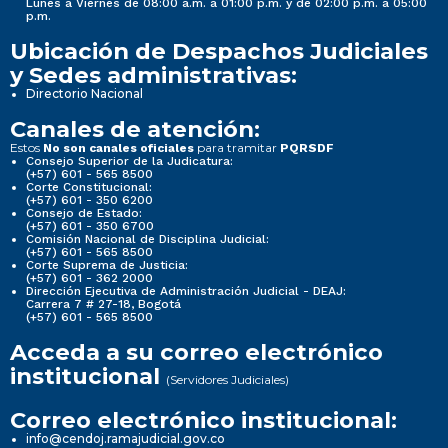
Lunes a Viernes de 08:00 a.m. a 01:00 p.m. y de 02:00 p.m. a 05:00
p.m.
Ubicación de Despachos Judiciales
y Sedes administrativas:
Directorio Nacional
Canales de atención:
Estos
para tramitar
No son canales oficiales
PQRSDF
Consejo Superior de la Judicatura:
(+57) 601 - 565 8500
Corte Constitucional:
(+57) 601 - 350 6200
Consejo de Estado:
(+57) 601 - 350 6700
Comisión Nacional de Disciplina Judicial:
(+57) 601 - 565 8500
Corte Suprema de Justicia:
(+57) 601 - 362 2000
Dirección Ejecutiva de Administración Judicial - DEAJ:
Carrera 7 # 27-18, Bogotá
(+57) 601 - 565 8500
Acceda a su correo electrónico
institucional
(Servidores Judiciales)
Correo electrónico institucional:
info@cendoj.ramajudicial.gov.co