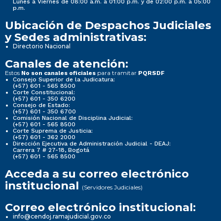
Lunes a Viernes de 08:00 a.m. a 01:00 p.m. y de 02:00 p.m. a 05:00
p.m.
Ubicación de Despachos Judiciales
y Sedes administrativas:
Directorio Nacional
Canales de atención:
Estos
para tramitar
No son canales oficiales
PQRSDF
Consejo Superior de la Judicatura:
(+57) 601 - 565 8500
Corte Constitucional:
(+57) 601 - 350 6200
Consejo de Estado:
(+57) 601 - 350 6700
Comisión Nacional de Disciplina Judicial:
(+57) 601 - 565 8500
Corte Suprema de Justicia:
(+57) 601 - 362 2000
Dirección Ejecutiva de Administración Judicial - DEAJ:
Carrera 7 # 27-18, Bogotá
(+57) 601 - 565 8500
Acceda a su correo electrónico
institucional
(Servidores Judiciales)
Correo electrónico institucional:
info@cendoj.ramajudicial.gov.co