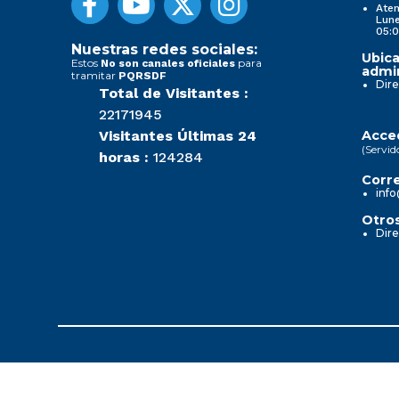
Aten
Lune
05:0
Nuestras redes sociales:
Ubica
Estos
para
No son canales oficiales
admin
tramitar
PQRSDF
Dire
Total de Visitantes :
22171945
Visitantes Últimas 24
Acced
(Servid
horas :
124284
Corre
info
Otros
Dire