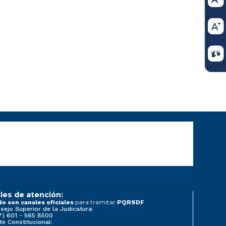
les de atención:
para tramitar
No son canales oficiales
PQRSDF
sejo Superior de la Judicatura:
7) 601 - 565 8500
te Constitucional: