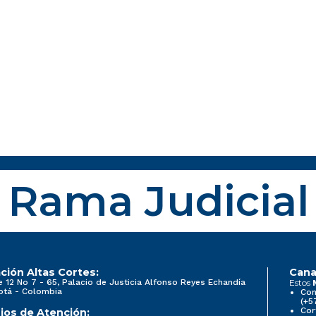
Rama Judicial
ción Altas Cortes:
Cana
e 12 No 7 - 65, Palacio de Justicia Alfonso Reyes Echandía
Estos
otá - Colombia
Con
(+5
Cor
ios de Atención: