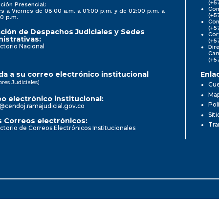
(+5
ción Presencial:
Con
s a Viernes de 08:00 a.m. a 01:00 p.m. y de 02:00 p.m. a
(+5
0 p.m.
Com
(+5
ción de Despachos Judiciales y Sedes
Cor
istrativas:
(+5
ctorio Nacional
Dir
Car
(+5
a a su correo electrónico institucional
Enla
ores Judiciales)
Cue
Map
o electrónico institucional:
Pol
@cendoj.ramajudicial.gov.co
Sit
 Correos electrónicos:
Tra
ctorio de Correos Electrónicos Institucionales