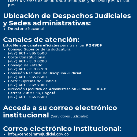
Lunes a Viernes de 08:00 a.m. a 01:00 p.m. y de 02:00 p.m. a 05:00
p.m.
Ubicación de Despachos Judiciales
y Sedes administrativas:
Directorio Nacional
Canales de atención:
Estos
para tramitar
No son canales oficiales
PQRSDF
Consejo Superior de la Judicatura:
(+57) 601 - 565 8500
Corte Constitucional:
(+57) 601 - 350 6200
Consejo de Estado:
(+57) 601 - 350 6700
Comisión Nacional de Disciplina Judicial:
(+57) 601 - 565 8500
Corte Suprema de Justicia:
(+57) 601 - 362 2000
Dirección Ejecutiva de Administración Judicial - DEAJ:
Carrera 7 # 27-18, Bogotá
(+57) 601 - 565 8500
Acceda a su correo electrónico
institucional
(Servidores Judiciales)
Correo electrónico institucional:
info@cendoj.ramajudicial.gov.co