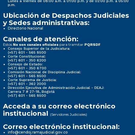
Lunes a Viernes de 08:00 a.m. a 01:00 p.m. y de 02:00 p.m. a 05:00
p.m.
Ubicación de Despachos Judiciales
y Sedes administrativas:
Directorio Nacional
Canales de atención:
Estos
para tramitar
No son canales oficiales
PQRSDF
Consejo Superior de la Judicatura:
(+57) 601 - 565 8500
Corte Constitucional:
(+57) 601 - 350 6200
Consejo de Estado:
(+57) 601 - 350 6700
Comisión Nacional de Disciplina Judicial:
(+57) 601 - 565 8500
Corte Suprema de Justicia:
(+57) 601 - 362 2000
Dirección Ejecutiva de Administración Judicial - DEAJ:
Carrera 7 # 27-18, Bogotá
(+57) 601 - 565 8500
Acceda a su correo electrónico
institucional
(Servidores Judiciales)
Correo electrónico institucional:
info@cendoj.ramajudicial.gov.co