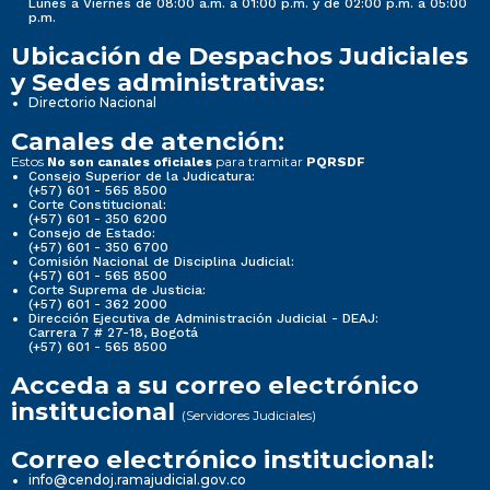
Lunes a Viernes de 08:00 a.m. a 01:00 p.m. y de 02:00 p.m. a 05:00
p.m.
Ubicación de Despachos Judiciales
y Sedes administrativas:
Directorio Nacional
Canales de atención:
Estos
para tramitar
No son canales oficiales
PQRSDF
Consejo Superior de la Judicatura:
(+57) 601 - 565 8500
Corte Constitucional:
(+57) 601 - 350 6200
Consejo de Estado:
(+57) 601 - 350 6700
Comisión Nacional de Disciplina Judicial:
(+57) 601 - 565 8500
Corte Suprema de Justicia:
(+57) 601 - 362 2000
Dirección Ejecutiva de Administración Judicial - DEAJ:
Carrera 7 # 27-18, Bogotá
(+57) 601 - 565 8500
Acceda a su correo electrónico
institucional
(Servidores Judiciales)
Correo electrónico institucional:
info@cendoj.ramajudicial.gov.co